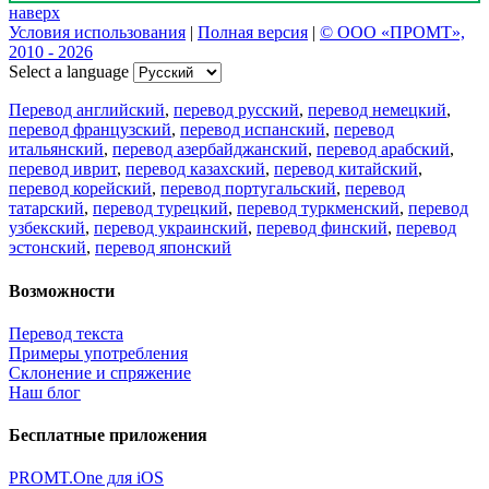
наверх
Условия использования
|
Полная версия
|
© ООО «ПРОМТ»,
2010 - 2026
Select a language
Перевод английский
,
перевод русский
,
перевод немецкий
,
перевод французский
,
перевод испанский
,
перевод
итальянский
,
перевод азербайджанский
,
перевод арабский
,
перевод иврит
,
перевод казахский
,
перевод китайский
,
перевод корейский
,
перевод португальский
,
перевод
татарский
,
перевод турецкий
,
перевод туркменский
,
перевод
узбекский
,
перевод украинский
,
перевод финский
,
перевод
эстонский
,
перевод японский
Возможности
Перевод текста
Примеры употребления
Склонение и спряжение
Наш блог
Бесплатные приложения
PROMT.One для iOS