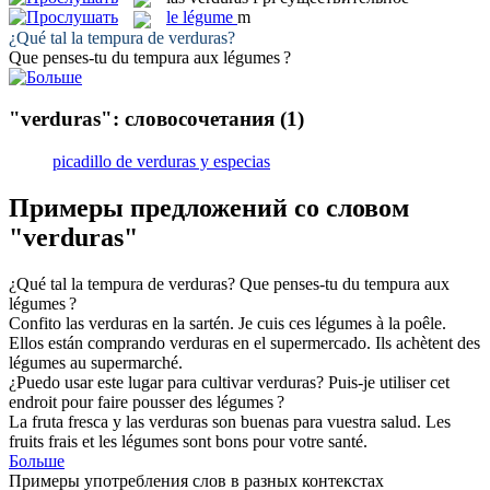
le
légume
m
¿Qué tal la tempura de
verduras
?
Que penses-tu du tempura aux
légumes
?
"verduras": словосочетания
(1)
picadillo de verduras y especias
Примеры предложений со словом
"verduras"
¿Qué tal la tempura de
verduras
?
Que penses-tu du tempura aux
légumes
?
Confito las
verduras
en la sartén.
Je cuis ces
légumes
à la poêle.
Ellos están comprando
verduras
en el supermercado.
Ils achètent des
légumes
au supermarché.
¿Puedo usar este lugar para cultivar
verduras
?
Puis-je utiliser cet
endroit pour faire pousser des
légumes
?
La fruta fresca y las
verduras
son buenas para vuestra salud.
Les
fruits frais et les
légumes
sont bons pour votre santé.
Больше
Примеры употребления слов в разных контекстах