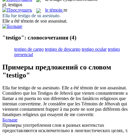
pl.
testigos
le
témoin
m
Ella fue
testigo
de su asesinato.
Elle a été
témoin
de son assassinat.
"testigo": словосочетания
(4)
testigo de cargo
testigo de descargo
testigo ocular
testigo
presencial
Примеры предложений со словом
"testigo"
Ella fue
testigo
de su asesinato.
Elle a été
témoin
de son assassinat.
Considero que los
Testigos
de Jehová que vienen constantemente a
llamar a mi puerta no son diferentes de los fanáticos religiosos que
intentan convertirme.
Je considère que les
Témoins
de Jéhovah qui
viennent constamment frapper à ma porte ne sont pas différents des
fanatiques religieux qui essayent de me convertir.
Больше
Примеры употребления слов в разных контекстах
предоставляются исключительно в лингвистических целях, т.