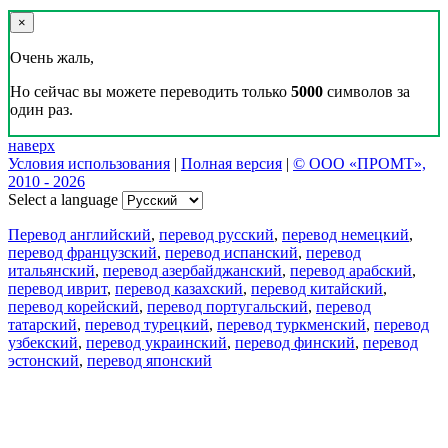
×
Очень жаль,
Но сейчас вы можете переводить только
5000
символов за
один раз.
наверх
Условия использования
|
Полная версия
|
© ООО «ПРОМТ»,
2010 - 2026
Select a language
Перевод английский
,
перевод русский
,
перевод немецкий
,
перевод французский
,
перевод испанский
,
перевод
итальянский
,
перевод азербайджанский
,
перевод арабский
,
перевод иврит
,
перевод казахский
,
перевод китайский
,
перевод корейский
,
перевод португальский
,
перевод
татарский
,
перевод турецкий
,
перевод туркменский
,
перевод
узбекский
,
перевод украинский
,
перевод финский
,
перевод
эстонский
,
перевод японский
Возможности
Перевод текста