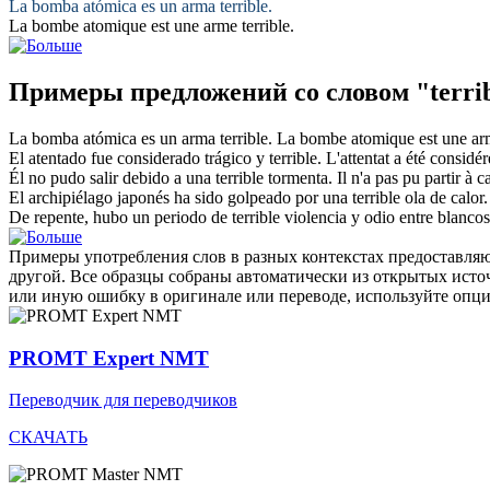
La bomba atómica es un arma
terrible
.
La bombe atomique est une arme
terrible
.
Примеры предложений со словом "terri
La bomba atómica es un arma
terrible
.
La bombe atomique est une a
El atentado fue considerado trágico y
terrible
.
L'attentat a été consid
Él no pudo salir debido a una
terrible
tormenta.
Il n'a pas pu partir à 
El archipiélago japonés ha sido golpeado por una
terrible
ola de calor.
De repente, hubo un periodo de
terrible
violencia y odio entre blancos
Примеры употребления слов в разных контекстах предоставляют
другой. Все образцы собраны автоматически из открытых ист
или иную ошибку в оригинале или переводе, используйте опц
PROMT Expert NMT
Переводчик для переводчиков
СКАЧАТЬ