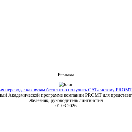
Реклама
 перевода: как вузам бесплатно получить CAT-систему PROMT T
енный Академической программе компании PROMT для представит
Железняк, руководитель лингвистич
01.03.2026