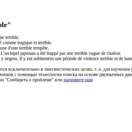
ble"
rme
terrible
.
éré comme tragique et
terrible
.
cause d'une
terrible
tempête.
L'archipel japonais a été frappé par une
terrible
vague de chaleur.
 y negros.
Il y eut subitement une période de violence
terrible
et de hain
ся исключительно в лингвистических целях, т. е. для изучения 
очников с помощью технологии поиска на основе двуязычных д
ию "Сообщить о проблеме" или
напишите нам