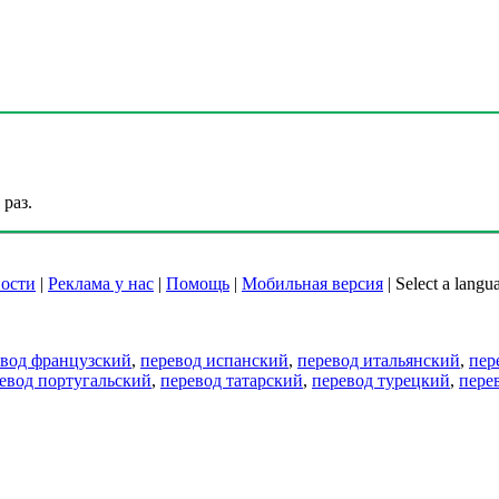
раз.
ости
|
Реклама у нас
|
Помощь
|
Мобильная версия
|
Select a langu
евод французский
,
перевод испанский
,
перевод итальянский
,
пер
евод португальский
,
перевод татарский
,
перевод турецкий
,
пере