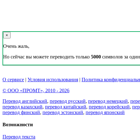
×
Очень жаль,
Но сейчас вы можете переводить только
5000
символов за один 
О сервисе
|
Условия использования
|
Политика конфиденциальн
© ООО «ПРОМТ», 2010 - 2026
Перевод английский
,
перевод русский
,
перевод немецкий
,
пер
перевод казахский
,
перевод китайский
,
перевод корейский
,
пер
перевод финский
,
перевод эстонский
,
перевод японский
Возможности
Перевод текста