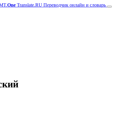
MT.
One
Translate.RU Переводчик онлайн и словарь
зский