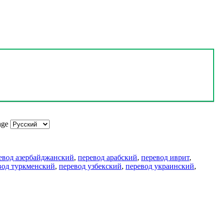
age
евод азербайджанский
,
перевод арабский
,
перевод иврит
,
вод туркменский
,
перевод узбекский
,
перевод украинский
,