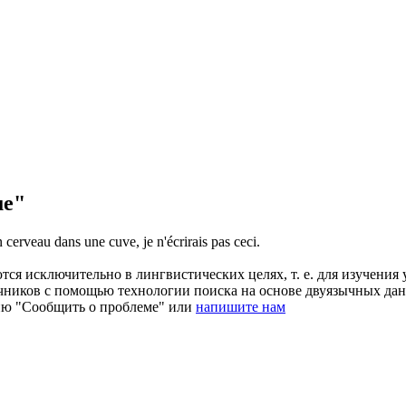
ue"
un cerveau dans une cuve, je n'écrirais pas ceci.
ся исключительно в лингвистических целях, т. е. для изучения 
очников с помощью технологии поиска на основе двуязычных д
ию "Сообщить о проблеме" или
напишите нам