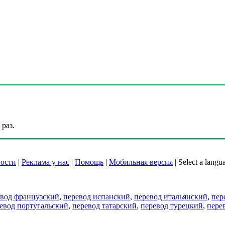
раз.
ости
|
Реклама у нас
|
Помощь
|
Мобильная версия
|
Select a langu
евод французский
,
перевод испанский
,
перевод итальянский
,
пер
евод португальский
,
перевод татарский
,
перевод турецкий
,
пере