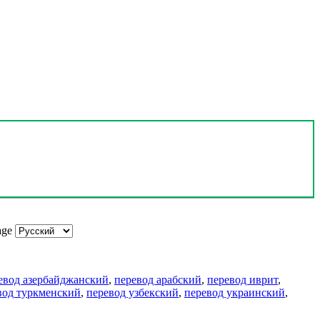
age
евод азербайджанский
,
перевод арабский
,
перевод иврит
,
вод туркменский
,
перевод узбекский
,
перевод украинский
,