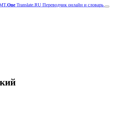
MT.
One
Translate.RU Переводчик онлайн и словарь
ский