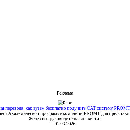
Реклама
 перевода: как вузам бесплатно получить CAT-систему PROMT T
енный Академической программе компании PROMT для представит
Железняк, руководитель лингвистич
01.03.2026