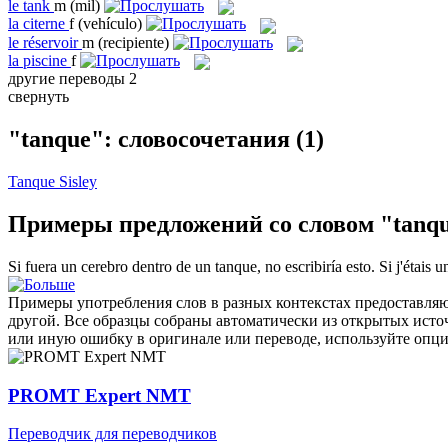
le
tank
m
(mil)
la
citerne
f
(vehículo)
le
réservoir
m
(recipiente)
la
piscine
f
другие переводы
2
свернуть
"tanque": словосочетания
(1)
Tanque Sisley
Примеры предложений со словом "tanq
Si fuera un cerebro dentro de un
tanque
, no escribiría esto.
Si j'étais 
Примеры употребления слов в разных контекстах предоставляют
другой. Все образцы собраны автоматически из открытых ист
или иную ошибку в оригинале или переводе, используйте опц
PROMT Expert NMT
Переводчик для переводчиков