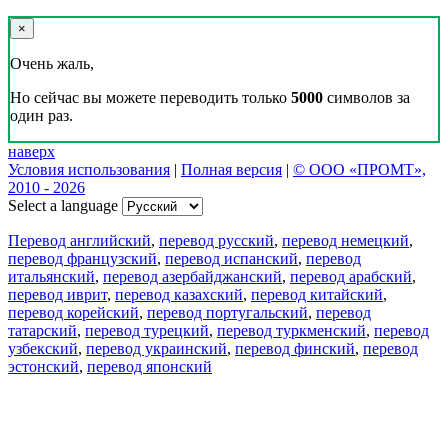
×
Очень жаль,
Но сейчас вы можете переводить только
5000
символов за
один раз.
наверх
Условия использования
|
Полная версия
|
© ООО «ПРОМТ»,
2010 - 2026
Select a language
Перевод английский
,
перевод русский
,
перевод немецкий
,
перевод французский
,
перевод испанский
,
перевод
итальянский
,
перевод азербайджанский
,
перевод арабский
,
перевод иврит
,
перевод казахский
,
перевод китайский
,
перевод корейский
,
перевод португальский
,
перевод
татарский
,
перевод турецкий
,
перевод туркменский
,
перевод
узбекский
,
перевод украинский
,
перевод финский
,
перевод
эстонский
,
перевод японский
Возможности
Перевод текста