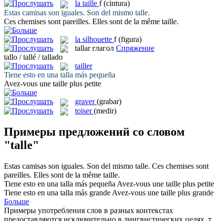
la
taille
f
(cintura)
Estas camisas son iguales. Son del mismo
talle
.
Ces chemises sont pareilles. Elles sont de la même
taille
.
la
silhouette
f
(figura)
tallar
глагол
Спряжение
tallo / tallé / tallado
tailler
Tiene esto en una
talla
más pequeña
Avez-vous une
taille
plus petite
graver
(grabar)
toiser
(medir)
Примеры предложений со словом
"talle"
Estas camisas son iguales. Son del mismo
talle
.
Ces chemises sont
pareilles. Elles sont de la même
taille
.
Tiene esto en una
talla
más pequeña
Avez-vous une
taille
plus petite
Tiene esto en una
talla
más grande
Avez-vous une
taille
plus grande
Больше
Примеры употребления слов в разных контекстах
предоставляются исключительно в лингвистических целях, т.