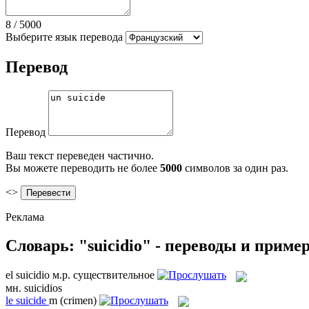
8
/
5000
Выберите язык перевода
Перевод
Перевод
Ваш текст переведен частично.
Вы можете переводить не более
5000
символов за один раз.
<>
Реклама
Словарь: "suicidio" - переводы и приме
el
suicidio
м.р.
существительное
мн.
suicidios
le
suicide
m
(crimen)