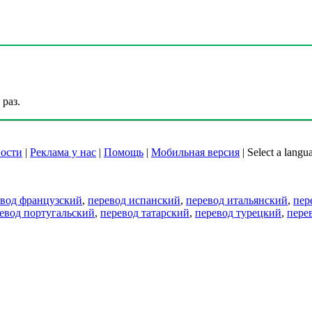
раз.
ости
|
Реклама у нас
|
Помощь
|
Мобильная версия
|
Select a langu
евод французский
,
перевод испанский
,
перевод итальянский
,
пер
евод португальский
,
перевод татарский
,
перевод турецкий
,
пере