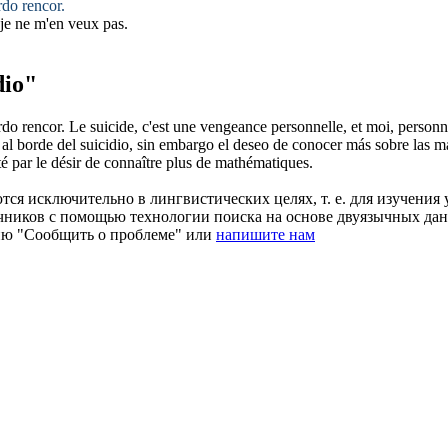
do rencor.
 je ne m'en veux pas.
dio"
do rencor.
Le
suicide
, c'est une vengeance personnelle, et moi, person
 al borde del
suicidio
, sin embargo el deseo de conocer más sobre las m
rté par le désir de connaître plus de mathématiques.
ся исключительно в лингвистических целях, т. е. для изучения 
очников с помощью технологии поиска на основе двуязычных д
ию "Сообщить о проблеме" или
напишите нам