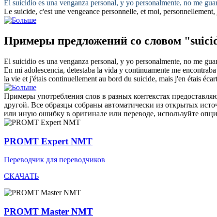
El
suicidio
es una venganza personal, y yo personalmente, no me guar
Le
suicide
, c'est une vengeance personnelle, et moi, personnellement,
Примеры предложений со словом "suici
El
suicidio
es una venganza personal, y yo personalmente, no me guar
En mi adolescencia, detestaba la vida y continuamente me encontraba
la vie et j'étais continuellement au bord du
suicide
, mais j'en étais éca
Примеры употребления слов в разных контекстах предоставляют
другой. Все образцы собраны автоматически из открытых ист
или иную ошибку в оригинале или переводе, используйте опц
PROMT Expert NMT
Переводчик для переводчиков
СКАЧАТЬ
PROMT Master NMT