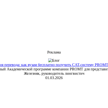
Реклама
 перевода: как вузам бесплатно получить CAT-систему PROMT T
енный Академической программе компании PROMT для представит
Железняк, руководитель лингвистич
01.03.2026