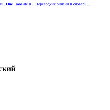
MT.
One
Translate.RU Переводчик онлайн и словарь
зский