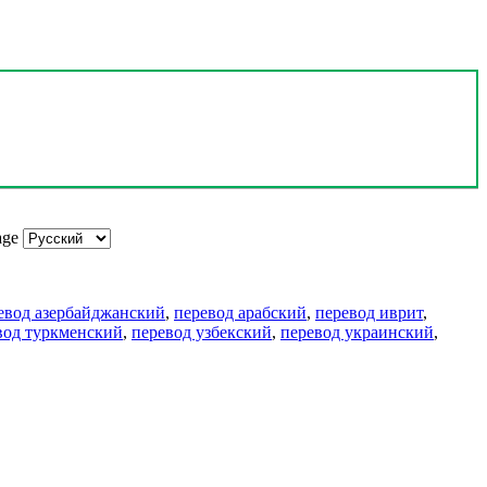
age
евод азербайджанский
,
перевод арабский
,
перевод иврит
,
вод туркменский
,
перевод узбекский
,
перевод украинский
,