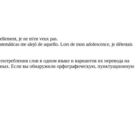
nellement, je ne m'en veux pas.
atemáticas me alejó de aquello.
Lors de mon adolescence, je détestais
употребления слов в одном языке и вариантов их перевода на
анных. Если вы обнаружили орфографическую, пунктуационную