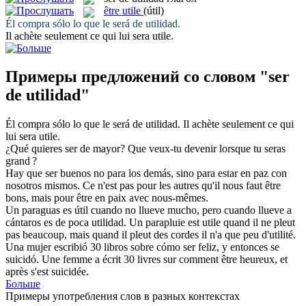
être utile
(útil)
Él compra sólo lo que le
será de utilidad
.
Il achète seulement ce qui lui
sera utile
.
Примеры предложений со словом "ser
de utilidad"
Él compra sólo lo que le
será de utilidad
.
Il achète seulement ce qui
lui
sera utile
.
¿Qué quieres
ser de
mayor?
Que veux-tu devenir lorsque tu
seras
grand ?
Hay que
ser
buenos no para los demás, sino para estar en paz con
nosotros mismos.
Ce n'
est
pas pour les autres qu'il nous faut être
bons, mais pour être en paix avec nous-mêmes.
Un paraguas es útil cuando no llueve mucho, pero cuando llueve a
cántaros es de poca
utilidad
.
Un parapluie est utile quand il ne pleut
pas beaucoup, mais quand il pleut des cordes il n'a que peu d'
utilité
.
Una mujer escribió 30 libros sobre cómo
ser
feliz, y entonces se
suicidó.
Une femme a écrit 30 livres sur comment être heureux, et
après s'
est
suicidée.
Больше
Примеры употребления слов в разных контекстах