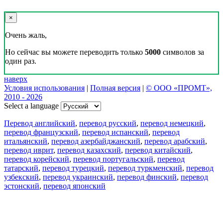
×
Очень жаль,
Но сейчас вы можете переводить только
5000
символов за
один раз.
наверх
Условия использования
|
Полная версия
|
© ООО «ПРОМТ»,
2010 - 2026
Select a language
Перевод английский
,
перевод русский
,
перевод немецкий
,
перевод французский
,
перевод испанский
,
перевод
итальянский
,
перевод азербайджанский
,
перевод арабский
,
перевод иврит
,
перевод казахский
,
перевод китайский
,
перевод корейский
,
перевод португальский
,
перевод
татарский
,
перевод турецкий
,
перевод туркменский
,
перевод
узбекский
,
перевод украинский
,
перевод финский
,
перевод
эстонский
,
перевод японский
Возможности