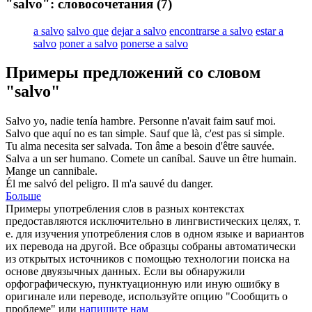
"salvo": словосочетания
(7)
a salvo
salvo que
dejar a salvo
encontrarse a salvo
estar a
salvo
poner a salvo
ponerse a salvo
Примеры предложений со словом
"salvo"
Salvo
yo, nadie tenía hambre.
Personne n'avait faim
sauf
moi.
Salvo
que aquí no es tan simple.
Sauf
que là, c'est pas si simple.
Tu alma necesita ser
salvada
.
Ton âme a besoin d'être
sauvée
.
Salva
a un ser humano. Comete un caníbal.
Sauve
un être humain.
Mange un cannibale.
Él me
salvó
del peligro.
Il m'a
sauvé
du danger.
Больше
Примеры употребления слов в разных контекстах
предоставляются исключительно в лингвистических целях, т.
е. для изучения употребления слов в одном языке и вариантов
их перевода на другой. Все образцы собраны автоматически
из открытых источников с помощью технологии поиска на
основе двуязычных данных. Если вы обнаружили
орфографическую, пунктуационную или иную ошибку в
оригинале или переводе, используйте опцию "Сообщить о
проблеме" или
напишите нам