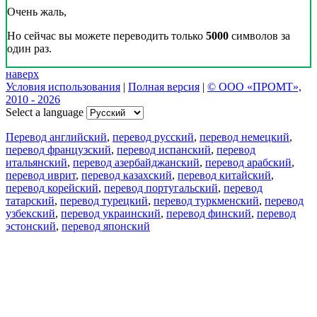
Очень жаль,
Но сейчас вы можете переводить только
5000
символов за
один раз.
наверх
Условия использования
|
Полная версия
|
© ООО «ПРОМТ»,
2010 - 2026
Select a language
Перевод английский
,
перевод русский
,
перевод немецкий
,
перевод французский
,
перевод испанский
,
перевод
итальянский
,
перевод азербайджанский
,
перевод арабский
,
перевод иврит
,
перевод казахский
,
перевод китайский
,
перевод корейский
,
перевод португальский
,
перевод
татарский
,
перевод турецкий
,
перевод туркменский
,
перевод
узбекский
,
перевод украинский
,
перевод финский
,
перевод
эстонский
,
перевод японский
Возможности
Перевод текста
Примеры употребления
Склонение и спряжение