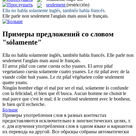
seulement
(restricción)
Ella no habla
solamente
inglés, también habla francés.
Elle parle non
seulement
l'anglais mais aussi le français.
Примеры предложений со словом
"sólamente"
Ella no habla
solamente
inglés, también habla francés.
Elle parle non
seulement
l'anglais mais aussi le français.
El arroz pilaf con carne cuesta ocho yuanes. El arroz pilaf
vegetariano cuesta
solamente
cuatro yuanes.
Le riz pilaf avec de la
viande coûte huit yuans. Le riz pilaf végétarien coûte
seulement
quatre yuans.
Ningún hombre elige el mal por ser el mal,
solamente
lo confunde
con la felicidad, el bien que él busca.
Aucun homme ne choisit le
mal parce que c'est le mal; il le confond
seulement
avec le bonheur,
le bien qu'il recherche.
Больше
Примеры употребления слов в разных контекстах
предоставляются исключительно в лингвистических целях, т.
е. для изучения употребления слов в одном языке и вариантов
их перевода на другой. Все образцы собраны автоматически