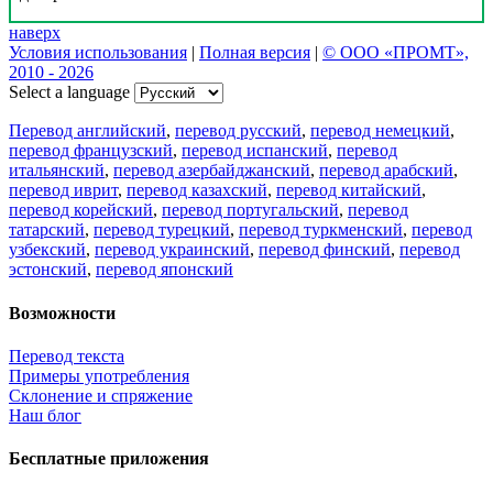
наверх
Условия использования
|
Полная версия
|
© ООО «ПРОМТ»,
2010 - 2026
Select a language
Перевод английский
,
перевод русский
,
перевод немецкий
,
перевод французский
,
перевод испанский
,
перевод
итальянский
,
перевод азербайджанский
,
перевод арабский
,
перевод иврит
,
перевод казахский
,
перевод китайский
,
перевод корейский
,
перевод португальский
,
перевод
татарский
,
перевод турецкий
,
перевод туркменский
,
перевод
узбекский
,
перевод украинский
,
перевод финский
,
перевод
эстонский
,
перевод японский
Возможности
Перевод текста
Примеры употребления
Склонение и спряжение
Наш блог
Бесплатные приложения