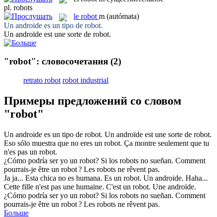
pl.
robots
le
robot
m
(autómata)
Un androide es un tipo de
robot
.
Un androïde est une sorte de
robot
.
"robot": словосочетания
(2)
retrato robot
robot industrial
Примеры предложений со словом
"robot"
Un androide es un tipo de
robot
.
Un androïde est une sorte de
robot
.
Eso sólo muestra que no eres un
robot
.
Ça montre seulement que tu
n'es pas un
robot
.
¿Cómo podría ser yo un
robot
? Si los robots no sueñan.
Comment
pourrais-je être un
robot
? Les robots ne rêvent pas.
Ja ja... Esta chica no es humana. Es un
robot
. Un androide.
Haha...
Cette fille n'est pas une humaine. C'est un
robot
. Une androïde.
¿Cómo podría ser yo un robot? Si los
robots
no sueñan.
Comment
pourrais-je être un
robot
? Les robots ne rêvent pas.
Больше