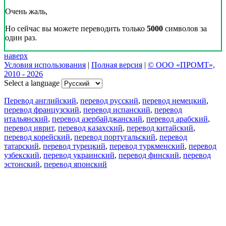
Очень жаль,
Но сейчас вы можете переводить только
5000
символов за
один раз.
наверх
Условия использования
|
Полная версия
|
© ООО «ПРОМТ»,
2010 - 2026
Select a language
Перевод английский
,
перевод русский
,
перевод немецкий
,
перевод французский
,
перевод испанский
,
перевод
итальянский
,
перевод азербайджанский
,
перевод арабский
,
перевод иврит
,
перевод казахский
,
перевод китайский
,
перевод корейский
,
перевод португальский
,
перевод
татарский
,
перевод турецкий
,
перевод туркменский
,
перевод
узбекский
,
перевод украинский
,
перевод финский
,
перевод
эстонский
,
перевод японский
Возможности
Перевод текста
Примеры употребления
Склонение и спряжение