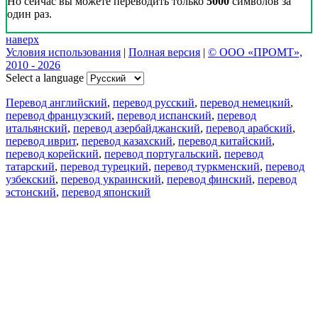
Но сейчас вы можете переводить только
5000
символов за
один раз.
наверх
Условия использования
|
Полная версия
|
© ООО «ПРОМТ»,
2010 - 2026
Select a language
Перевод английский
,
перевод русский
,
перевод немецкий
,
перевод французский
,
перевод испанский
,
перевод
итальянский
,
перевод азербайджанский
,
перевод арабский
,
перевод иврит
,
перевод казахский
,
перевод китайский
,
перевод корейский
,
перевод португальский
,
перевод
татарский
,
перевод турецкий
,
перевод туркменский
,
перевод
узбекский
,
перевод украинский
,
перевод финский
,
перевод
эстонский
,
перевод японский
Возможности
Перевод текста
Примеры употребления
Склонение и спряжение
Наш блог
Бесплатные приложения