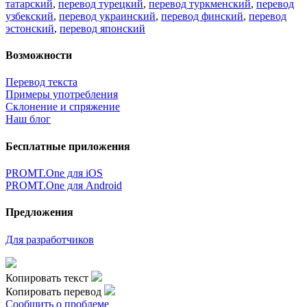
татарский
,
перевод турецкий
,
перевод туркменский
,
перевод
узбекский
,
перевод украинский
,
перевод финский
,
перевод
эстонский
,
перевод японский
Возможности
Перевод текста
Примеры употребления
Склонение и спряжение
Наш блог
Бесплатные приложения
PROMT.One для iOS
PROMT.One для Android
Предложения
Для разработчиков
Копировать текст
Копировать перевод
Сообщить о проблеме