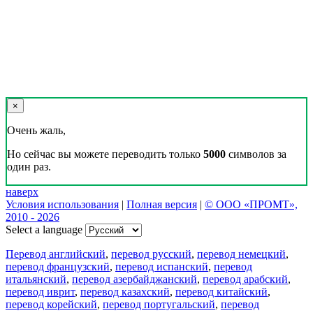
×
Очень жаль,
Но сейчас вы можете переводить только
5000
символов за
один раз.
наверх
Условия использования
|
Полная версия
|
© ООО «ПРОМТ»,
2010 - 2026
Select a language
Перевод английский
,
перевод русский
,
перевод немецкий
,
перевод французский
,
перевод испанский
,
перевод
итальянский
,
перевод азербайджанский
,
перевод арабский
,
перевод иврит
,
перевод казахский
,
перевод китайский
,
перевод корейский
,
перевод португальский
,
перевод