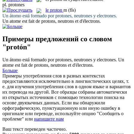
pl.
protones
le
proton
m
(fís)
Un átomo está formado por
protones
, neutrones y electrones.
Un atome est fait de
protons
, neutrons et d'électrons.
Примеры предложений со словом
"protón"
Un átomo está formado por
protones
, neutrones y electrones.
Un
atome est fait de
protons
, neutrons et d'électrons.
Больше
Примеры употребления слов в разных контекстах
предоставляются исключительно в лингвистических целях, т.
е. для изучения употребления слов в одном языке и вариантов
их перевода на другой. Все образцы собраны автоматически
из открытых источников с помощью технологии поиска на
основе двуязычных данных. Если вы обнаружили
орфографическую, пунктуационную или иную ошибку в
оригинале или переводе, используйте опцию "Сообщить о
проблеме" или
напишите нам
Ваш текст переведен частично.