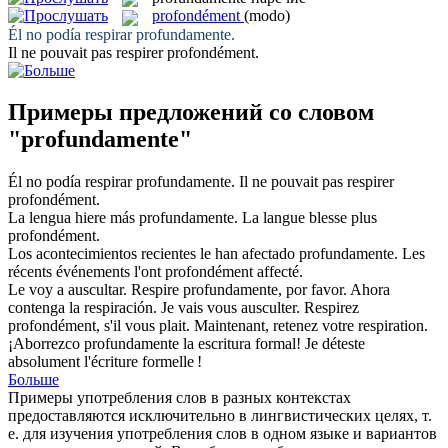
profondément
(modo)
Él no podía respirar
profundamente
.
Il ne pouvait pas respirer
profondément
.
Примеры предложений со словом
"profundamente"
Él no podía respirar
profundamente
.
Il ne pouvait pas respirer
profondément
.
La lengua hiere más
profundamente
.
La langue blesse plus
profondément
.
Los acontecimientos recientes le han afectado
profundamente
.
Les
récents événements l'ont
profondément
affecté.
Le voy a auscultar. Respire
profundamente
, por favor. Ahora
contenga la respiración.
Je vais vous ausculter. Respirez
profondément
, s'il vous plait. Maintenant, retenez votre respiration.
¡Aborrezco
profundamente
la escritura formal!
Je déteste
absolument l'écriture formelle !
Больше
Примеры употребления слов в разных контекстах
предоставляются исключительно в лингвистических целях, т.
е. для изучения употребления слов в одном языке и вариантов