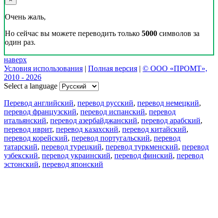
Очень жаль,
Но сейчас вы можете переводить только
5000
символов за
один раз.
наверх
Условия использования
|
Полная версия
|
© ООО «ПРОМТ»,
2010 - 2026
Select a language
Перевод английский
,
перевод русский
,
перевод немецкий
,
перевод французский
,
перевод испанский
,
перевод
итальянский
,
перевод азербайджанский
,
перевод арабский
,
перевод иврит
,
перевод казахский
,
перевод китайский
,
перевод корейский
,
перевод португальский
,
перевод
татарский
,
перевод турецкий
,
перевод туркменский
,
перевод
узбекский
,
перевод украинский
,
перевод финский
,
перевод
эстонский
,
перевод японский
Возможности
Перевод текста
Примеры употребления