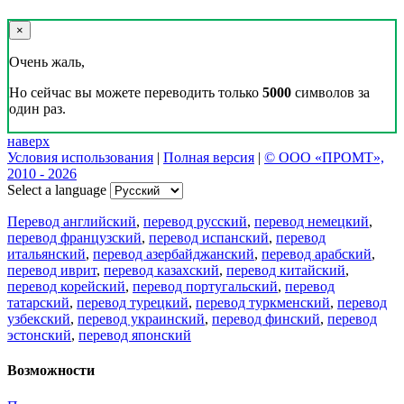
×
Очень жаль,
Но сейчас вы можете переводить только
5000
символов за
один раз.
наверх
Условия использования
|
Полная версия
|
© ООО «ПРОМТ»,
2010 - 2026
Select a language
Перевод английский
,
перевод русский
,
перевод немецкий
,
перевод французский
,
перевод испанский
,
перевод
итальянский
,
перевод азербайджанский
,
перевод арабский
,
перевод иврит
,
перевод казахский
,
перевод китайский
,
перевод корейский
,
перевод португальский
,
перевод
татарский
,
перевод турецкий
,
перевод туркменский
,
перевод
узбекский
,
перевод украинский
,
перевод финский
,
перевод
эстонский
,
перевод японский
Возможности