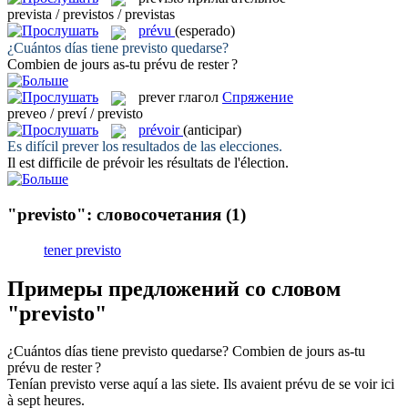
prevista / previstos / previstas
prévu
(esperado)
¿Cuántos días tiene
previsto
quedarse?
Combien de jours as-tu
prévu
de rester ?
prever
глагол
Спряжение
preveo / preví / previsto
prévoir
(anticipar)
Es difícil
prever
los resultados de las elecciones.
Il est difficile de
prévoir
les résultats de l'élection.
"previsto": словосочетания
(1)
tener previsto
Примеры предложений со словом
"previsto"
¿Cuántos días tiene
previsto
quedarse?
Combien de jours as-tu
prévu
de rester ?
Tenían
previsto
verse aquí a las siete.
Ils avaient
prévu
de se voir ici
à sept heures.