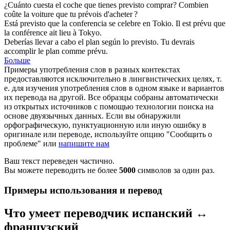
¿Cuánto cuesta el coche que tienes
previsto
comprar?
Combien
coûte la voiture que tu
prévois
d'acheter ?
Está
previsto
que la conferencia se celebre en Tokio.
Il est
prévu
que
la conférence ait lieu à Tokyo.
Deberías llevar a cabo el plan según lo
previsto
.
Tu devrais
accomplir le plan comme
prévu
.
Больше
Примеры употребления слов в разных контекстах
предоставляются исключительно в лингвистических целях, т.
е. для изучения употребления слов в одном языке и вариантов
их перевода на другой. Все образцы собраны автоматически
из открытых источников с помощью технологии поиска на
основе двуязычных данных. Если вы обнаружили
орфографическую, пунктуационную или иную ошибку в
оригинале или переводе, используйте опцию "Сообщить о
проблеме" или
напишите нам
Ваш текст переведен частично.
Вы можете переводить не более
5000
символов за один раз.
Примеры использования и перевод
Что умеет переводчик испанский ↔
французский