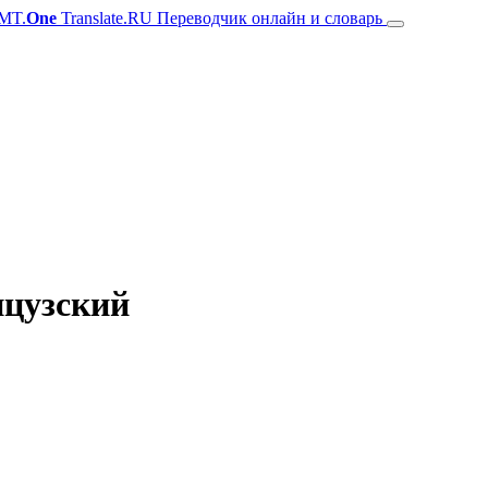
MT.
One
Translate.RU Переводчик онлайн и словарь
нцузский