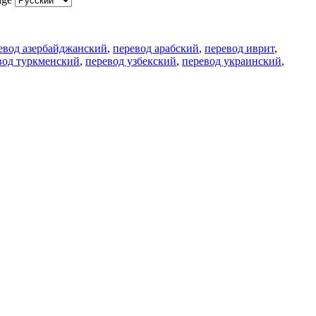
евод азербайджанский
,
перевод арабский
,
перевод иврит
,
вод туркменский
,
перевод узбекский
,
перевод украинский
,