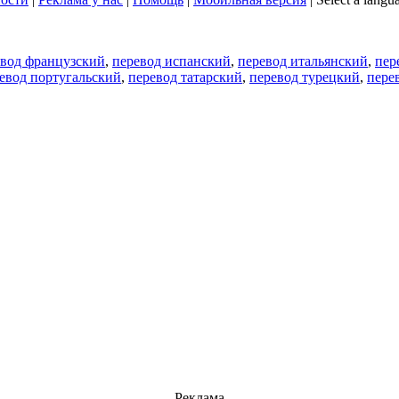
евод французский
,
перевод испанский
,
перевод итальянский
,
пер
евод португальский
,
перевод татарский
,
перевод турецкий
,
пере
Реклама