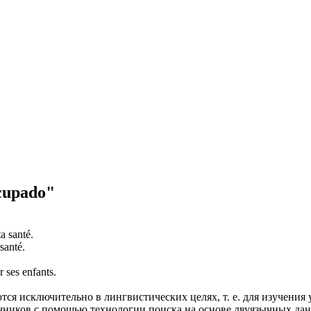
cupado"
a santé.
santé.
 ses enfants.
ся исключительно в лингвистических целях, т. е. для изучения 
очников с помощью технологии поиска на основе двуязычных д