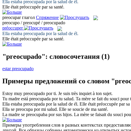
Ella estaba
preocupada
por la salud de él.
Elle était
préoccupée
par sa santé.
preocupar
глагол
Спряжение
preocupo / preocupé / preocupado
préoccuper
Ella estaba
preocupada
por la salud de él.
Elle était
préoccupée
par sa santé.
"preocupado": словосочетания
(1)
estar preocupado
Примеры предложений со словом "preo
Estoy muy
preocupado
por ti.
Je suis très
inquiet
à ton sujet.
Tu madre está
preocupada
por tu salud.
Ta mère
se fait du souci
pour t
Ella estaba
preocupada
por la salud de él.
Elle était
préoccupée
par sa 
Ella
se preocupa
por mi salud.
Elle
se soucie
de ma santé.
La madre
se preocupaba
por sus hijos.
La mère
se faisait du souci
pour
Примеры употребления слов в разных контекстах предоставляют
другой. Все образцы собраны автоматически из открытых ист