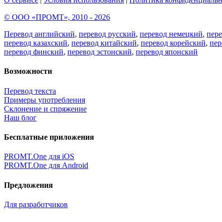
© ООО «ПРОМТ», 2010 - 2026
Перевод английский
,
перевод русский
,
перевод немецкий
,
пер
перевод казахский
,
перевод китайский
,
перевод корейский
,
пер
перевод финский
,
перевод эстонский
,
перевод японский
Возможности
Перевод текста
Примеры употребления
Склонение и спряжение
Наш блог
Бесплатные приложения
PROMT.One для iOS
PROMT.One для Android
Предложения
Для разработчиков