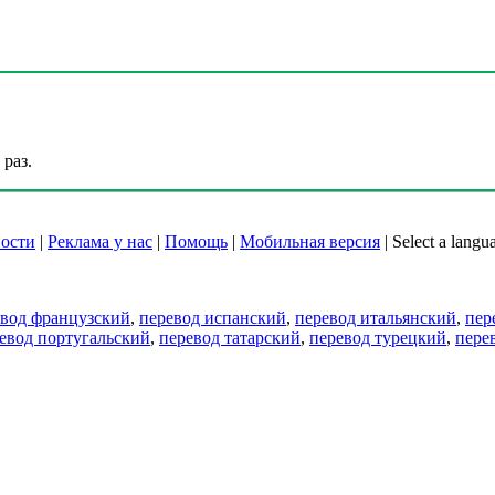
раз.
ости
|
Реклама у нас
|
Помощь
|
Мобильная версия
|
Select a langu
евод французский
,
перевод испанский
,
перевод итальянский
,
пер
евод португальский
,
перевод татарский
,
перевод турецкий
,
пере