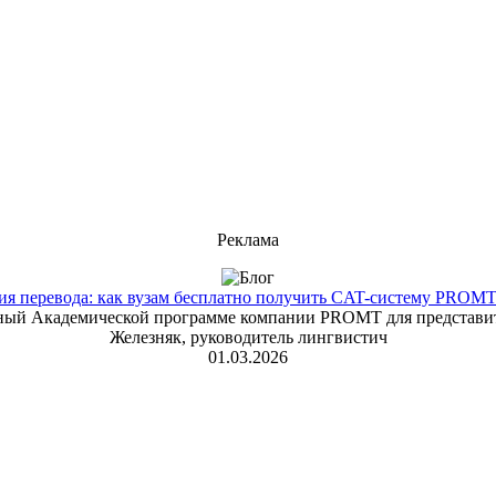
Реклама
 перевода: как вузам бесплатно получить CAT-систему PROMT T
енный Академической программе компании PROMT для представит
Железняк, руководитель лингвистич
01.03.2026