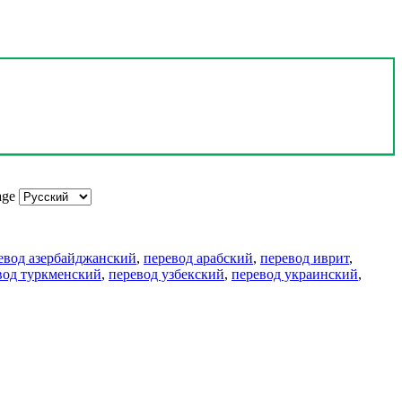
age
евод азербайджанский
,
перевод арабский
,
перевод иврит
,
вод туркменский
,
перевод узбекский
,
перевод украинский
,