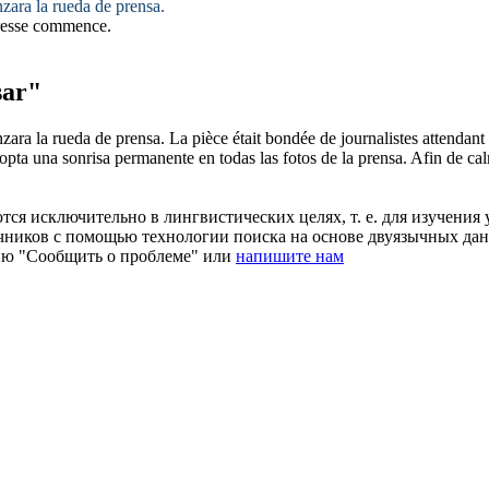
nzara la rueda de
prensa
.
esse
commence.
sar"
nzara la rueda de
prensa
.
La pièce était bondée de journalistes attendan
opta una sonrisa permanente en todas las fotos de la
prensa
.
Afin de cal
ся исключительно в лингвистических целях, т. е. для изучения 
очников с помощью технологии поиска на основе двуязычных д
ию "Сообщить о проблеме" или
напишите нам