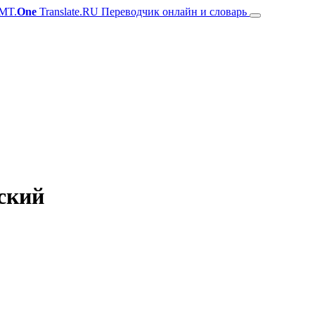
MT.
One
Translate.RU Переводчик онлайн и словарь
зский