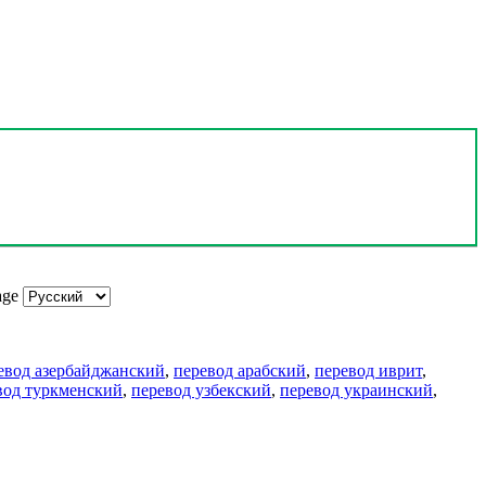
age
евод азербайджанский
,
перевод арабский
,
перевод иврит
,
вод туркменский
,
перевод узбекский
,
перевод украинский
,