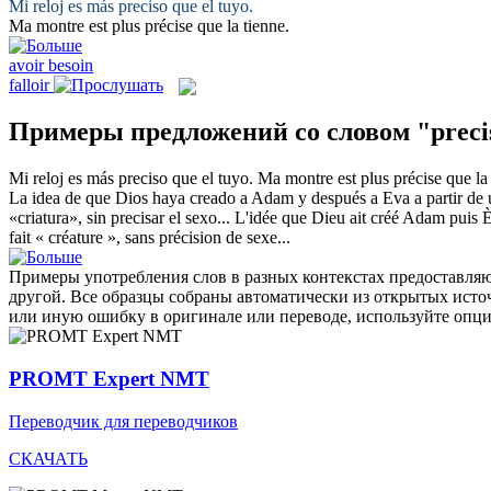
Mi reloj es más
preciso
que el tuyo.
Ma montre est plus
précise
que la tienne.
avoir besoin
falloir
Примеры предложений со словом "preci
Mi reloj es más
preciso
que el tuyo.
Ma montre est plus
précise
que la 
La idea de que Dios haya creado a Adam y después a Eva a partir de un
«criatura», sin
precisar
el sexo...
L'idée que Dieu ait créé Adam puis Èv
fait « créature », sans précision de sexe...
Примеры употребления слов в разных контекстах предоставляют
другой. Все образцы собраны автоматически из открытых ист
или иную ошибку в оригинале или переводе, используйте опц
PROMT Expert NMT
Переводчик для переводчиков
СКАЧАТЬ