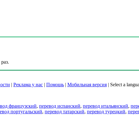
раз.
ости
|
Реклама у нас
|
Помощь
|
Мобильная версия
|
Select a langu
евод французский
,
перевод испанский
,
перевод итальянский
,
пер
евод португальский
,
перевод татарский
,
перевод турецкий
,
пере