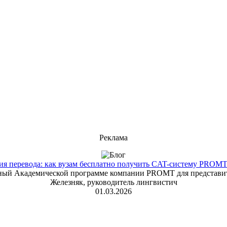
Реклама
 перевода: как вузам бесплатно получить CAT-систему PROMT T
енный Академической программе компании PROMT для представит
Железняк, руководитель лингвистич
01.03.2026