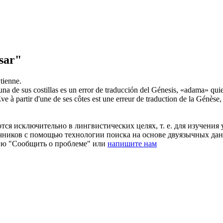
sar"
tienne.
a de sus costillas es un error de traducción del Génesis, «adama» quier
e à partir d'une de ses côtes est une erreur de traduction de la Génèse, 
ся исключительно в лингвистических целях, т. е. для изучения 
очников с помощью технологии поиска на основе двуязычных д
ию "Сообщить о проблеме" или
напишите нам