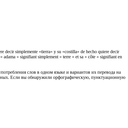
e decir simplemente «tierra» y su «costilla» de hecho quiere decir
« adama » signifiant simplement « terre » et sa « côte » signifiant en
употребления слов в одном языке и вариантов их перевода на
анных. Если вы обнаружили орфографическую, пунктуационную