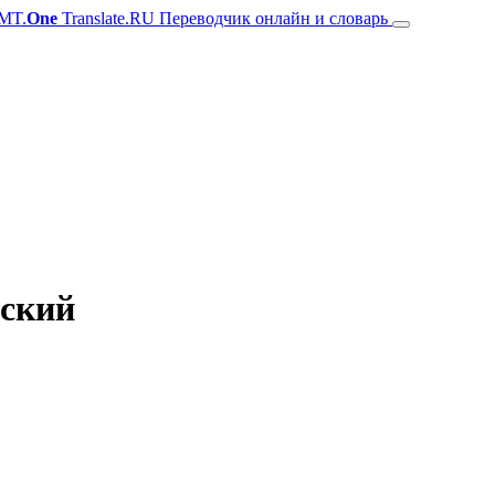
MT.
One
Translate.RU Переводчик онлайн и словарь
зский