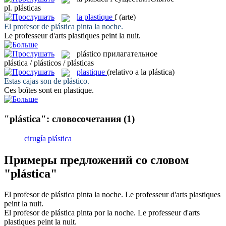
pl.
plásticas
la
plastique
f
(arte)
El profesor de
plástica
pinta la noche.
Le professeur d'arts
plastiques
peint la nuit.
plástico
прилагательное
plástica / plásticos / plásticas
plastique
(relativo a la plástica)
Estas cajas son de
plástico
.
Ces boîtes sont en
plastique
.
"plástica": словосочетания
(1)
cirugía plástica
Примеры предложений со словом
"plástica"
El profesor de
plástica
pinta la noche.
Le professeur d'arts
plastiques
peint la nuit.
El profesor de
plástica
pinta por la noche.
Le professeur d'arts
plastiques
peint la nuit.