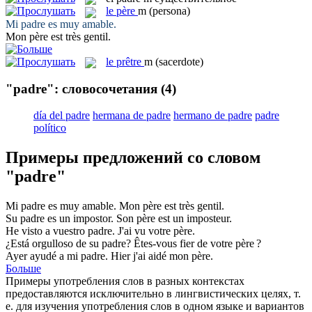
le
père
m
(persona)
Mi
padre
es muy amable.
Mon
père
est très gentil.
le
prêtre
m
(sacerdote)
"padre": словосочетания
(4)
día del padre
hermana de padre
hermano de padre
padre
político
Примеры предложений со словом
"padre"
Mi
padre
es muy amable.
Mon
père
est très gentil.
Su
padre
es un impostor.
Son
père
est un imposteur.
He visto a vuestro
padre
.
J'ai vu votre
père
.
¿Está orgulloso de su
padre
?
Êtes-vous fier de votre
père
?
Ayer ayudé a mi
padre
.
Hier j'ai aidé mon
père
.
Больше
Примеры употребления слов в разных контекстах
предоставляются исключительно в лингвистических целях, т.
е. для изучения употребления слов в одном языке и вариантов