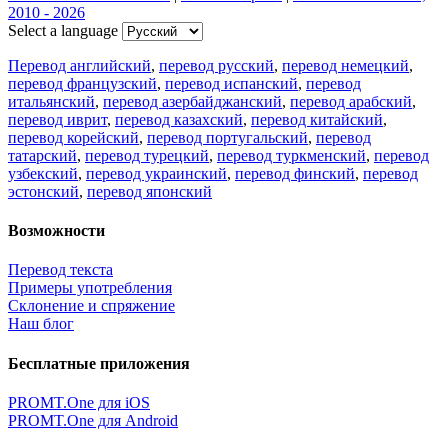
2010 - 2026
Select a language
Перевод английский
,
перевод русский
,
перевод немецкий
,
перевод французский
,
перевод испанский
,
перевод
итальянский
,
перевод азербайджанский
,
перевод арабский
,
перевод иврит
,
перевод казахский
,
перевод китайский
,
перевод корейский
,
перевод португальский
,
перевод
татарский
,
перевод турецкий
,
перевод туркменский
,
перевод
узбекский
,
перевод украинский
,
перевод финский
,
перевод
эстонский
,
перевод японский
Возможности
Перевод текста
Примеры употребления
Склонение и спряжение
Наш блог
Бесплатные приложения
PROMT.One для iOS
PROMT.One для Android