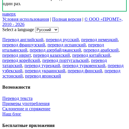
один раз.
наверх
Условия использования
|
Полная версия
|
© ООО «ПРОМТ»,
2010 - 2026
Select a language
Перевод английский
,
перевод русский
,
перевод немецкий
,
перевод французский
,
перевод испанский
,
перевод
итальянский
,
перевод азербайджанский
,
перевод арабский
,
перевод иврит
,
перевод казахский
,
перевод китайский
,
перевод корейский
,
перевод португальский
,
перевод
татарский
,
перевод турецкий
,
перевод туркменский
,
перевод
узбекский
,
перевод украинский
,
перевод финский
,
перевод
эстонский
,
перевод японский
Возможности
Перевод текста
Примеры употребления
Склонение и спряжение
Наш блог
Бесплатные приложения