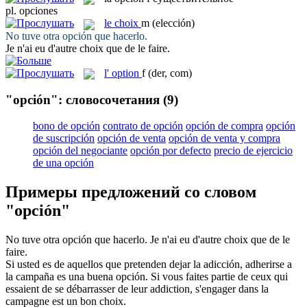
pl.
opciones
le
choix
m
(elección)
No tuve otra
opción
que hacerlo.
Je n'ai eu d'autre
choix
que de le faire.
l'
option
f
(der, com)
"opción": словосочетания
(9)
bono de opción
contrato de opción
opción de compra
opción
de suscripción
opción de venta
opción de venta y compra
opción del negociante
opción por defecto
precio de ejercicio
de una opción
Примеры предложений со словом
"opción"
No tuve otra
opción
que hacerlo.
Je n'ai eu d'autre
choix
que de le
faire.
Si usted es de aquellos que pretenden dejar la adicción, adherirse a
la campaña es una buena
opción
.
Si vous faites partie de ceux qui
essaient de se débarrasser de leur addiction, s'engager dans la
campagne est un bon
choix
.