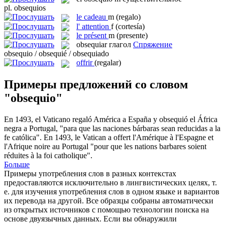
pl.
obsequios
le
cadeau
m
(regalo)
l'
attention
f
(cortesía)
le
présent
m
(presente)
obsequiar
глагол
Спряжение
obsequio / obsequié / obsequiado
offrir
(regalar)
Примеры предложений со словом
"obsequio"
En 1493, el Vaticano regaló América a España y
obsequió
el África
negra a Portugal, "para que las naciones bárbaras sean reducidas a la
fe católica".
En 1493, le Vatican a
offert
l'Amérique à l'Espagne et
l'Afrique noire au Portugal "pour que les nations barbares soient
réduites à la foi catholique".
Больше
Примеры употребления слов в разных контекстах
предоставляются исключительно в лингвистических целях, т.
е. для изучения употребления слов в одном языке и вариантов
их перевода на другой. Все образцы собраны автоматически
из открытых источников с помощью технологии поиска на
основе двуязычных данных. Если вы обнаружили