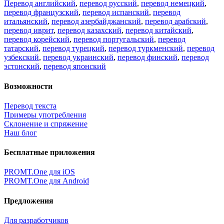
Перевод английский
,
перевод русский
,
перевод немецкий
,
перевод французский
,
перевод испанский
,
перевод
итальянский
,
перевод азербайджанский
,
перевод арабский
,
перевод иврит
,
перевод казахский
,
перевод китайский
,
перевод корейский
,
перевод португальский
,
перевод
татарский
,
перевод турецкий
,
перевод туркменский
,
перевод
узбекский
,
перевод украинский
,
перевод финский
,
перевод
эстонский
,
перевод японский
Возможности
Перевод текста
Примеры употребления
Склонение и спряжение
Наш блог
Бесплатные приложения
PROMT.One для iOS
PROMT.One для Android
Предложения
Для разработчиков