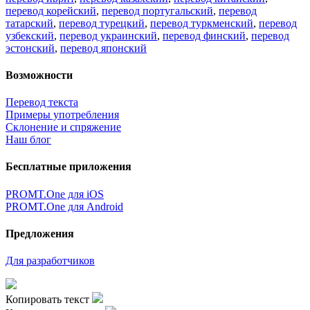
перевод корейский
,
перевод португальский
,
перевод
татарский
,
перевод турецкий
,
перевод туркменский
,
перевод
узбекский
,
перевод украинский
,
перевод финский
,
перевод
эстонский
,
перевод японский
Возможности
Перевод текста
Примеры употребления
Склонение и спряжение
Наш блог
Бесплатные приложения
PROMT.One для iOS
PROMT.One для Android
Предложения
Для разработчиков
Копировать текст