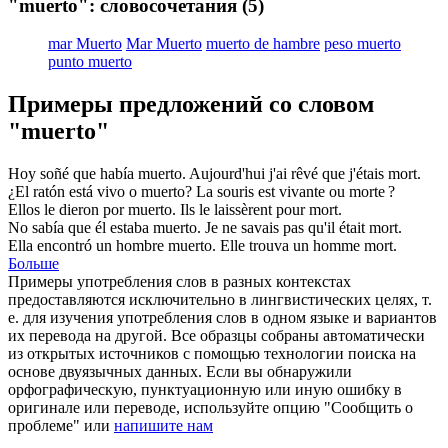
"muerto": словосочетания
(5)
mar Muerto
Mar Muerto
muerto de hambre
peso muerto
punto muerto
Примеры предложений со словом
"muerto"
Hoy soñé que había
muerto
.
Aujourd'hui j'ai rêvé que j'étais
mort
.
¿El ratón está vivo o
muerto
?
La souris est vivante ou
morte
?
Ellos le dieron por
muerto
.
Ils le laissèrent pour
mort
.
No sabía que él estaba
muerto
.
Je ne savais pas qu'il était
mort
.
Ella encontró un hombre
muerto
.
Elle trouva un homme
mort
.
Больше
Примеры употребления слов в разных контекстах
предоставляются исключительно в лингвистических целях, т.
е. для изучения употребления слов в одном языке и вариантов
их перевода на другой. Все образцы собраны автоматически
из открытых источников с помощью технологии поиска на
основе двуязычных данных. Если вы обнаружили
орфографическую, пунктуационную или иную ошибку в
оригинале или переводе, используйте опцию "Сообщить о
проблеме" или
напишите нам