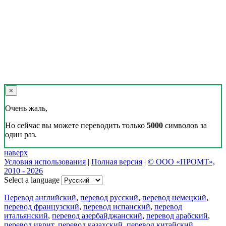
×
Очень жаль,
Но сейчас вы можете переводить только
5000
символов за
один раз.
наверх
Условия использования
|
Полная версия
|
© ООО «ПРОМТ»,
2010 - 2026
Select a language
Перевод английский
,
перевод русский
,
перевод немецкий
,
перевод французский
,
перевод испанский
,
перевод
итальянский
,
перевод азербайджанский
,
перевод арабский
,
перевод иврит
,
перевод казахский
,
перевод китайский
,