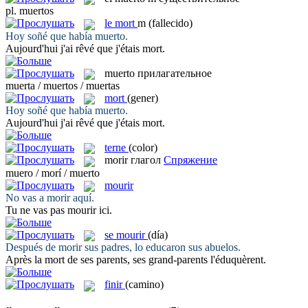
pl.
muertos
le
mort
m
(fallecido)
Hoy soñé que había
muerto
.
Aujourd'hui j'ai rêvé que j'étais
mort
.
muerto
прилагательное
muerta / muertos / muertas
mort
(gener)
Hoy soñé que había
muerto
.
Aujourd'hui j'ai rêvé que j'étais
mort
.
terne
(color)
morir
глагол
Спряжение
muero / morí / muerto
mourir
No vas a
morir
aquí.
Tu ne vas pas
mourir
ici.
se mourir
(día)
Después de
morir
sus padres, lo educaron sus abuelos.
Après la
mort
de ses parents, ses grand-parents l'éduquèrent.
finir
(camino)