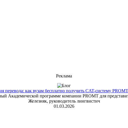
Реклама
 перевода: как вузам бесплатно получить CAT-систему PROMT T
енный Академической программе компании PROMT для представит
Железняк, руководитель лингвистич
01.03.2026