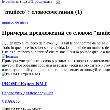
le
pantin
m
(fig)
"muñeco": словосочетания
(1)
muñeco de nieve
Примеры предложений со словом "muñ
¿Quién hizo el
muñeco de nieve
?
Qui a fait le
bonhomme de neige
?
Todo lo que necesito saber sobre la vida, lo aprendí de un
muñeco de 
Este es el
muñeco
que fabricó ella misma.
C'est la poupée qu'elle a f
Примеры употребления слов в разных контекстах предоставляют
другой. Все образцы собраны автоматически из открытых ист
или иную ошибку в оригинале или переводе, используйте опц
PROMT Expert NMT
Переводчик для переводчиков
СКАЧАТЬ