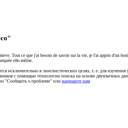
eco"
nieve
.
Tout ce que j'ai besoin de savoir sur la vie, je l'ai appris d'un
bon
abriquée elle-même.
ся исключительно в лингвистических целях, т. е. для изучения 
очников с помощью технологии поиска на основе двуязычных д
ию "Сообщить о проблеме" или
напишите нам