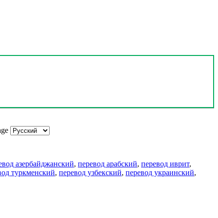
age
евод азербайджанский
,
перевод арабский
,
перевод иврит
,
вод туркменский
,
перевод узбекский
,
перевод украинский
,