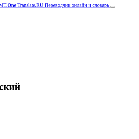
MT.
One
Translate.RU Переводчик онлайн и словарь
ский