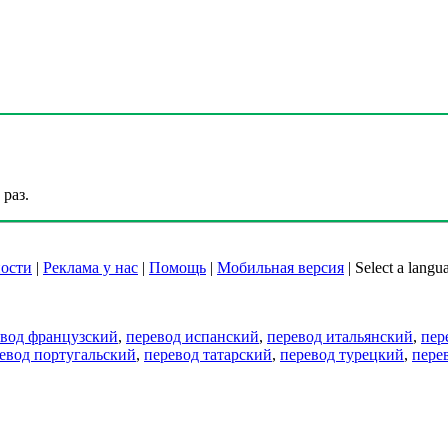
раз.
ости
|
Реклама у нас
|
Помощь
|
Мобильная версия
|
Select a langu
евод французский
,
перевод испанский
,
перевод итальянский
,
пер
евод португальский
,
перевод татарский
,
перевод турецкий
,
пере