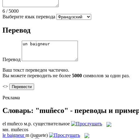
6
/
5000
Выберите язык перевода
Перевод
Перевод
Ваш текст переведен частично.
Вы можете переводить не более
5000
символов за один раз.
<>
Реклама
Словарь: "muñeco" - переводы и приме
el
muñeco
м.р.
существительное
мн.
muñecos
le
baigneur
m
(juguete)