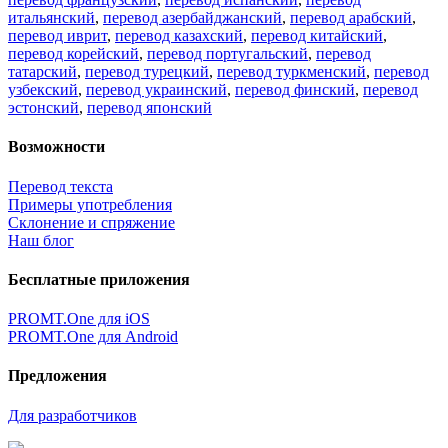
итальянский
,
перевод азербайджанский
,
перевод арабский
,
перевод иврит
,
перевод казахский
,
перевод китайский
,
перевод корейский
,
перевод португальский
,
перевод
татарский
,
перевод турецкий
,
перевод туркменский
,
перевод
узбекский
,
перевод украинский
,
перевод финский
,
перевод
эстонский
,
перевод японский
Возможности
Перевод текста
Примеры употребления
Склонение и спряжение
Наш блог
Бесплатные приложения
PROMT.One для iOS
PROMT.One для Android
Предложения
Для разработчиков