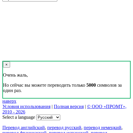
×
Очень жаль,
Но сейчас вы можете переводить только
5000
символов за
один раз.
наверх
Условия использования
|
Полная версия
|
© ООО «ПРОМТ»,
2010 - 2026
Select a language
Перевод английский
,
перевод русский
,
перевод немецкий
,
перевод французский
,
перевод испанский
,
перевод