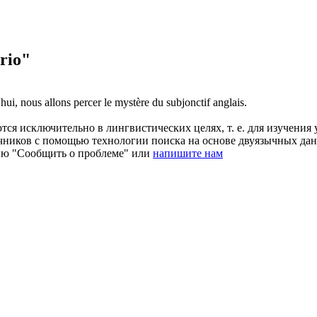
rio"
hui, nous allons percer le
mystère
du subjonctif anglais.
ся исключительно в лингвистических целях, т. е. для изучения 
очников с помощью технологии поиска на основе двуязычных д
ию "Сообщить о проблеме" или
напишите нам