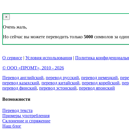
×
Очень жаль,
Но сейчас вы можете переводить только
5000
символов за один 
О сервисе
|
Условия использования
|
Политика конфиденциальн
© ООО «ПРОМТ», 2010 - 2026
Перевод английский
,
перевод русский
,
перевод немецкий
,
пер
перевод казахский
,
перевод китайский
,
перевод корейский
,
пер
перевод финский
,
перевод эстонский
,
перевод японский
Возможности
Перевод текста
Примеры употребления
Склонение и спряжение
Наш блог