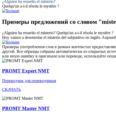
¿Alguien ha resuelto el
misterio
?
Quelqu'un a-t-il résolu le
mystère
?
Примеры предложений со словом "miste
¿Alguien ha resuelto el
misterio
?
Quelqu'un a-t-il résolu le
mystère
?
Hoy vamos a desenredar el
misterio
del subjuntivo en inglés.
Aujourd'
Примеры употребления слов в разных контекстах предоставляют
другой. Все образцы собраны автоматически из открытых ист
или иную ошибку в оригинале или переводе, используйте опц
PROMT Expert NMT
Переводчик для переводчиков
СКАЧАТЬ
PROMT Master NMT