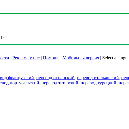
раз.
ости
|
Реклама у нас
|
Помощь
|
Мобильная версия
|
Select a langu
евод французский
,
перевод испанский
,
перевод итальянский
,
пер
евод португальский
,
перевод татарский
,
перевод турецкий
,
пере