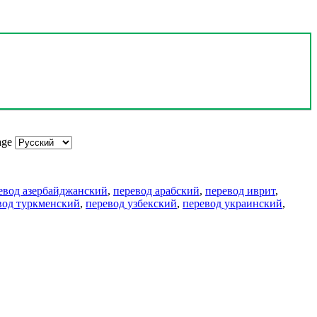
age
евод азербайджанский
,
перевод арабский
,
перевод иврит
,
вод туркменский
,
перевод узбекский
,
перевод украинский
,