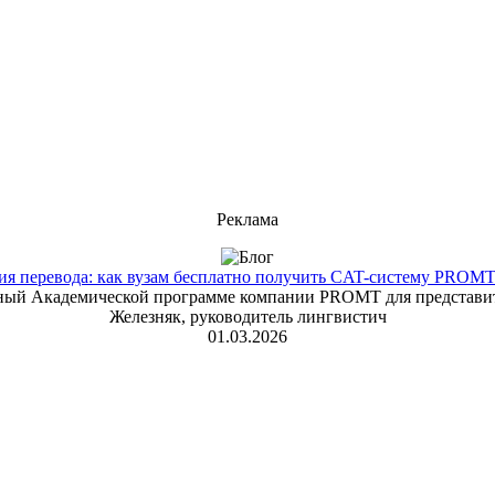
Реклама
 перевода: как вузам бесплатно получить CAT-систему PROMT T
енный Академической программе компании PROMT для представит
Железняк, руководитель лингвистич
01.03.2026