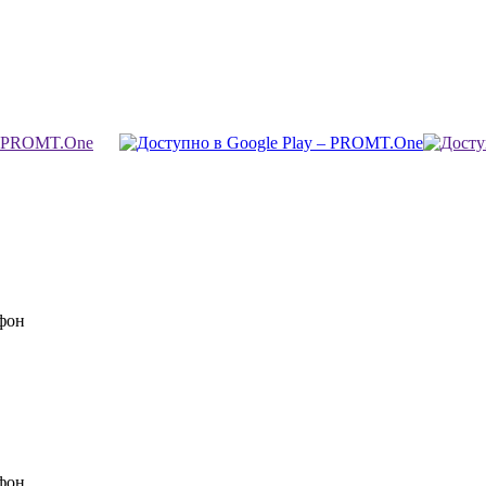
фон
фон