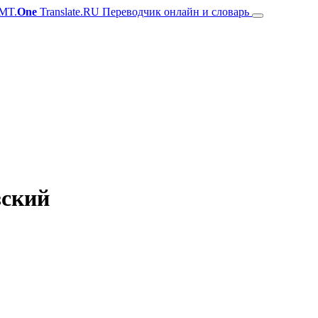
MT.
One
Translate.RU Переводчик онлайн и словарь
зский