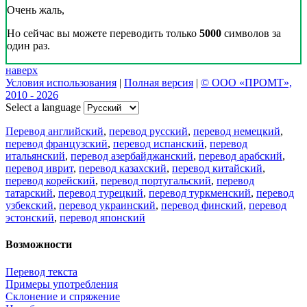
Очень жаль,
Но сейчас вы можете переводить только
5000
символов за
один раз.
наверх
Условия использования
|
Полная версия
|
© ООО «ПРОМТ»,
2010 - 2026
Select a language
Перевод английский
,
перевод русский
,
перевод немецкий
,
перевод французский
,
перевод испанский
,
перевод
итальянский
,
перевод азербайджанский
,
перевод арабский
,
перевод иврит
,
перевод казахский
,
перевод китайский
,
перевод корейский
,
перевод португальский
,
перевод
татарский
,
перевод турецкий
,
перевод туркменский
,
перевод
узбекский
,
перевод украинский
,
перевод финский
,
перевод
эстонский
,
перевод японский
Возможности
Перевод текста
Примеры употребления
Склонение и спряжение