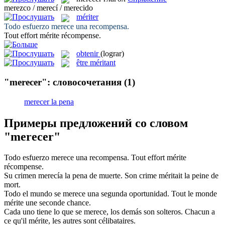
merezco / merecí / merecido
mériter
Todo esfuerzo
merece
una recompensa.
Tout effort
mérite
récompense.
obtenir
(lograr)
être méritant
"merecer": словосочетания
(1)
merecer la pena
Примеры предложений со словом
"merecer"
Todo esfuerzo
merece
una recompensa.
Tout effort
mérite
récompense.
Su crimen
merecía
la pena de muerte.
Son crime
méritait
la peine de
mort.
Todo el mundo se
merece
una segunda oportunidad.
Tout le monde
mérite
une seconde chance.
Cada uno tiene lo que se
merece
, los demás son solteros.
Chacun a
ce qu'il
mérite
, les autres sont célibataires.