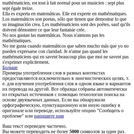
mathématicien
, est tout à fait normal pour un musicien : sept plus
sept égale treize.
Ella es experta en
matemáticas
.
Elle est experte en
mathématiques
.
Los
matemáticos
son poetas, sólo que tienen que demostrar lo que
su imaginación crea.
Les
mathématiciens
sont des poètes, sauf qu'ils
doivent démontrer ce que leur fantaisie crée.
No nos gustan las
matemáticas
.
Nous n'aimons pas les
mathématiques
.
No me gusta cuando
matemáticos
que saben mucho más que yo no
pueden expresarse con claridad.
Je n'aime pas quand les
mathématiciens
qui en savent beaucoup plus que moi ne savent pas
s'exprimer explicitement.
Больше
Примеры употребления слов в разных контекстах
предоставляются исключительно в лингвистических целях, т.
е. для изучения употребления слов в одном языке и вариантов
их перевода на другой. Все образцы собраны автоматически
из открытых источников с помощью технологии поиска на
основе двуязычных данных. Если вы обнаружили
орфографическую, пунктуационную или иную ошибку в
оригинале или переводе, используйте опцию "Сообщить о
проблеме" или
напишите нам
Ваш текст переведен частично.
Вы можете переводить не более
5000
символов за один раз.