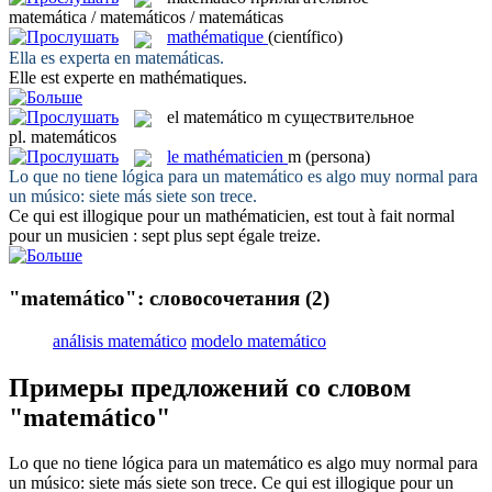
matemática / matemáticos / matemáticas
mathématique
(científico)
Ella es experta en
matemáticas
.
Elle est experte en
mathématiques
.
el
matemático
m
существительное
pl.
matemáticos
le
mathématicien
m
(persona)
Lo que no tiene lógica para un
matemático
es algo muy normal para
un músico: siete más siete son trece.
Ce qui est illogique pour un
mathématicien
, est tout à fait normal
pour un musicien : sept plus sept égale treize.
"matemático": словосочетания
(2)
análisis matemático
modelo matemático
Примеры предложений со словом
"matemático"
Lo que no tiene lógica para un
matemático
es algo muy normal para
un músico: siete más siete son trece.
Ce qui est illogique pour un