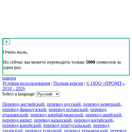
×
Очень жаль,
Но сейчас вы можете переводить только
5000
символов за
один раз.
наверх
Условия использования
|
Полная версия
|
© ООО «ПРОМТ»,
2010 - 2026
Select a language
Перевод английский
,
перевод русский
,
перевод немецкий
,
перевод французский
,
перевод испанский
,
перевод
итальянский
,
перевод азербайджанский
,
перевод арабский
,
перевод иврит
,
перевод казахский
,
перевод китайский
,
перевод корейский
,
перевод португальский
,
перевод
татарский
,
перевод турецкий
,
перевод туркменский
,
перевод