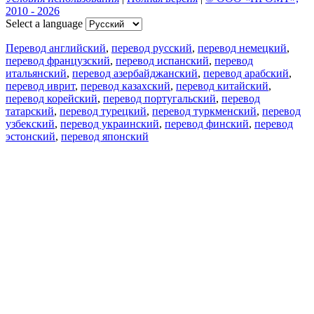
2010 - 2026
Select a language
Перевод английский
,
перевод русский
,
перевод немецкий
,
перевод французский
,
перевод испанский
,
перевод
итальянский
,
перевод азербайджанский
,
перевод арабский
,
перевод иврит
,
перевод казахский
,
перевод китайский
,
перевод корейский
,
перевод португальский
,
перевод
татарский
,
перевод турецкий
,
перевод туркменский
,
перевод
узбекский
,
перевод украинский
,
перевод финский
,
перевод
эстонский
,
перевод японский
Возможности
Перевод текста
Примеры употребления
Склонение и спряжение
Наш блог
Бесплатные приложения
PROMT.One для iOS
PROMT.One для Android