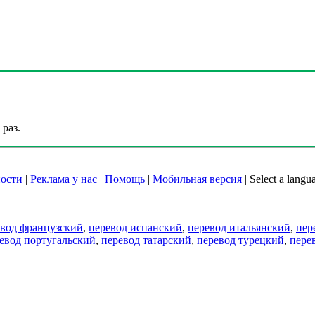
раз.
ости
|
Реклама у нас
|
Помощь
|
Мобильная версия
|
Select a langu
евод французский
,
перевод испанский
,
перевод итальянский
,
пер
евод португальский
,
перевод татарский
,
перевод турецкий
,
пере