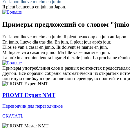
En Japón llueve mucho en
junio
.
Il pleut beaucoup en
juin
au Japon.
Примеры предложений со словом "junio
En Japón llueve mucho en
junio
.
Il pleut beaucoup en
juin
au Japon.
En
junio
, llueve día tras día.
En
juin
, il pleut jour après jour.
Ellos se van a casar en
junio
.
Ils doivent se marier en
juin
.
Mi hija se va a casar en
junio
.
Ma fille va se marier en
juin
.
La próxima reunión tendrá lugar el diez de
junio
.
La prochaine réunion
Примеры употребления слов в разных контекстах предоставляют
другой. Все образцы собраны автоматически из открытых ист
или иную ошибку в оригинале или переводе, используйте опц
PROMT Expert NMT
Переводчик для переводчиков
СКАЧАТЬ