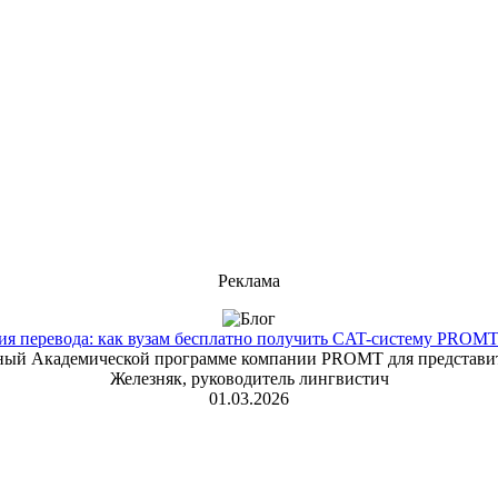
Реклама
 перевода: как вузам бесплатно получить CAT-систему PROMT T
енный Академической программе компании PROMT для представит
Железняк, руководитель лингвистич
01.03.2026