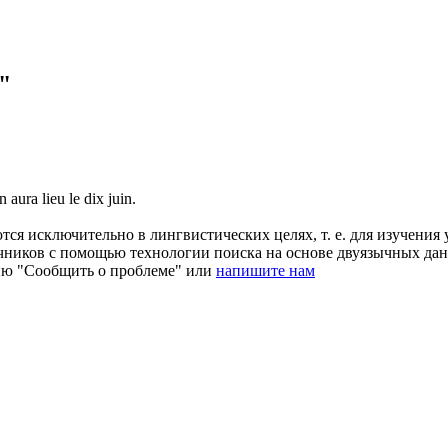
"
 aura lieu le dix
juin
.
ся исключительно в лингвистических целях, т. е. для изучения 
очников с помощью технологии поиска на основе двуязычных д
ию "Сообщить о проблеме" или
напишите нам