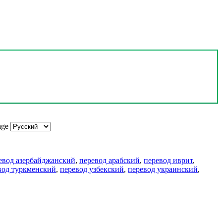
age
евод азербайджанский
,
перевод арабский
,
перевод иврит
,
вод туркменский
,
перевод узбекский
,
перевод украинский
,