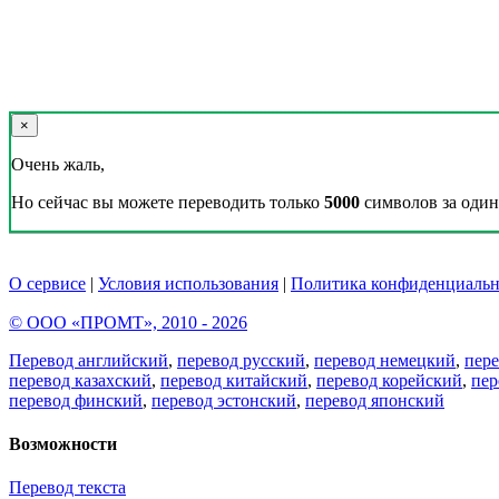
×
Очень жаль,
Но сейчас вы можете переводить только
5000
символов за один 
О сервисе
|
Условия использования
|
Политика конфиденциальн
© ООО «ПРОМТ», 2010 - 2026
Перевод английский
,
перевод русский
,
перевод немецкий
,
пер
перевод казахский
,
перевод китайский
,
перевод корейский
,
пер
перевод финский
,
перевод эстонский
,
перевод японский
Возможности
Перевод текста