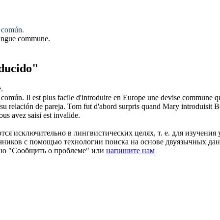
 común.
langue commune.
ducido"
e.
 común.
Il est plus facile d'
introduire
en Europe une devise commune q
su relación de pareja.
Tom fut d'abord surpris quand Mary
introduisit
Be
us avez saisi est invalide.
ся исключительно в лингвистических целях, т. е. для изучения 
очников с помощью технологии поиска на основе двуязычных д
ию "Сообщить о проблеме" или
напишите нам