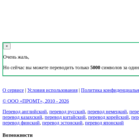
×
Очень жаль,
Но сейчас вы можете переводить только
5000
символов за один 
О сервисе
|
Условия использования
|
Политика конфиденциальн
© ООО «ПРОМТ», 2010 - 2026
Перевод английский
,
перевод русский
,
перевод немецкий
,
пер
перевод казахский
,
перевод китайский
,
перевод корейский
,
пер
перевод финский
,
перевод эстонский
,
перевод японский
Возможности