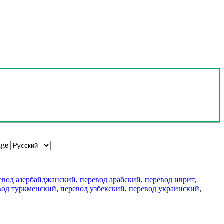
age
евод азербайджанский
,
перевод арабский
,
перевод иврит
,
вод туркменский
,
перевод узбекский
,
перевод украинский
,