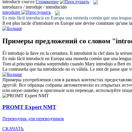
introducir
глагол
Спряжение
introduzco / introduje / introducido
introduire
Es más fácil
introducir
en Europa una moneda común que una lengua
Il est plus facile d'
introduire
en Europe une devise commune qu'une 
Примеры предложений со словом "intro
Él
introdujo
la llave en la cerradura.
Il
introduisit
la clef dans la serrur
Es más fácil
introducir
en Europa una moneda común que una lengua
Tom al principio estaba sorprendido cuando Mary
introdujo
a Bert en 
La contraseña que ha
introducido
no es válida.
Le mot de passe que vo
Примеры употребления слов в разных контекстах предоставляют
другой. Все образцы собраны автоматически из открытых ист
или иную ошибку в оригинале или переводе, используйте опц
PROMT Expert NMT
Переводчик для переводчиков
СКАЧАТЬ