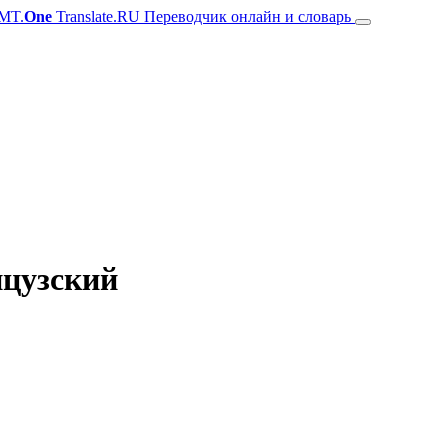
MT.
One
Translate.RU Переводчик онлайн и словарь
нцузский