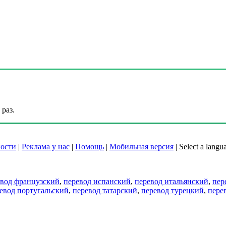
раз.
ости
|
Реклама у нас
|
Помощь
|
Мобильная версия
|
Select a langu
евод французский
,
перевод испанский
,
перевод итальянский
,
пер
евод португальский
,
перевод татарский
,
перевод турецкий
,
пере