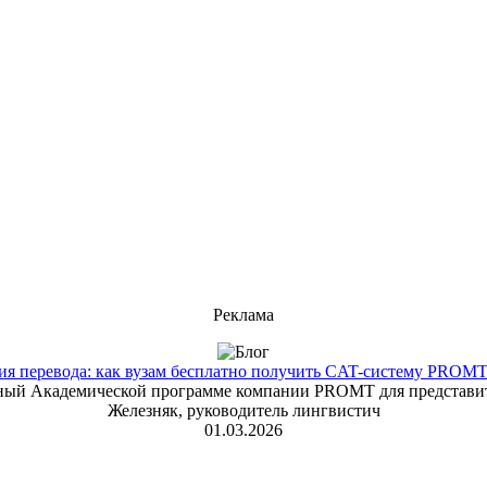
Реклама
 перевода: как вузам бесплатно получить CAT-систему PROMT T
енный Академической программе компании PROMT для представит
Железняк, руководитель лингвистич
01.03.2026