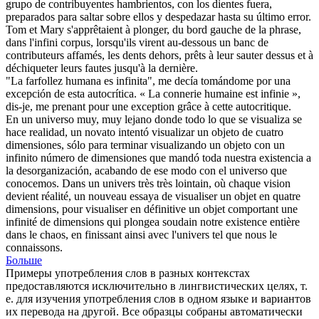
grupo de contribuyentes hambrientos, con los dientes fuera,
preparados para saltar sobre ellos y despedazar hasta su último error.
Tom et Mary s'apprêtaient à plonger, du bord gauche de la phrase,
dans l'
infini
corpus, lorsqu'ils virent au-dessous un banc de
contributeurs affamés, les dents dehors, prêts à leur sauter dessus et à
déchiqueter leurs fautes jusqu'à la dernière.
"La farfollez humana es
infinita
", me decía tomándome por una
excepción de esta autocrítica.
« La connerie humaine est
infinie
»,
dis-je, me prenant pour une exception grâce à cette autocritique.
En un universo muy, muy lejano donde todo lo que se visualiza se
hace realidad, un novato intentó visualizar un objeto de cuatro
dimensiones, sólo para terminar visualizando un objeto con un
infinito
número de dimensiones que mandó toda nuestra existencia a
la desorganización, acabando de ese modo con el universo que
conocemos.
Dans un univers très très lointain, où chaque vision
devient réalité, un nouveau essaya de visualiser un objet en quatre
dimensions, pour visualiser en définitive un objet comportant une
infinité de dimensions qui plongea soudain notre existence entière
dans le chaos, en finissant ainsi avec l'univers tel que nous le
connaissons.
Больше
Примеры употребления слов в разных контекстах
предоставляются исключительно в лингвистических целях, т.
е. для изучения употребления слов в одном языке и вариантов
их перевода на другой. Все образцы собраны автоматически