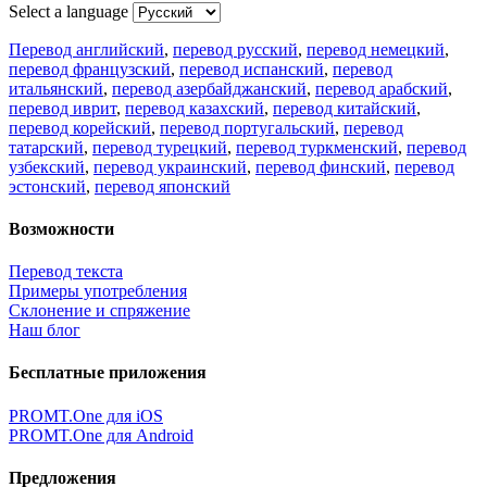
Select a language
Перевод английский
,
перевод русский
,
перевод немецкий
,
перевод французский
,
перевод испанский
,
перевод
итальянский
,
перевод азербайджанский
,
перевод арабский
,
перевод иврит
,
перевод казахский
,
перевод китайский
,
перевод корейский
,
перевод португальский
,
перевод
татарский
,
перевод турецкий
,
перевод туркменский
,
перевод
узбекский
,
перевод украинский
,
перевод финский
,
перевод
эстонский
,
перевод японский
Возможности
Перевод текста
Примеры употребления
Склонение и спряжение
Наш блог
Бесплатные приложения
PROMT.One для iOS
PROMT.One для Android
Предложения