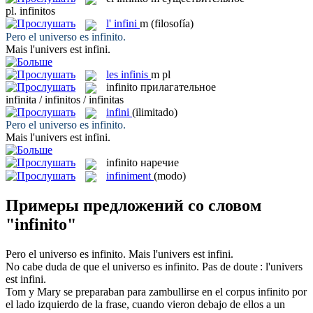
pl.
infinitos
l'
infini
m
(filosofía)
Pero el universo es
infinito
.
Mais l'univers est
infini
.
les
infinis
m pl
infinito
прилагательное
infinita / infinitos / infinitas
infini
(ilimitado)
Pero el universo es
infinito
.
Mais l'univers est
infini
.
infinito
наречие
infiniment
(modo)
Примеры предложений со словом
"infinito"
Pero el universo es
infinito
.
Mais l'univers est
infini
.
No cabe duda de que el universo es
infinito
.
Pas de doute : l'univers
est
infini
.
Tom y Mary se preparaban para zambullirse en el corpus
infinito
por
el lado izquierdo de la frase, cuando vieron debajo de ellos a un