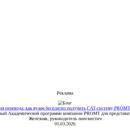
Реклама
 перевода: как вузам бесплатно получить CAT-систему PROMT T
енный Академической программе компании PROMT для представит
Железняк, руководитель лингвистич
01.03.2026