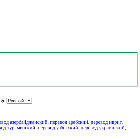
age
евод азербайджанский
,
перевод арабский
,
перевод иврит
,
вод туркменский
,
перевод узбекский
,
перевод украинский
,