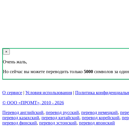
×
Очень жаль,
Но сейчас вы можете переводить только
5000
символов за один 
О сервисе
|
Условия использования
|
Политика конфиденциальн
© ООО «ПРОМТ», 2010 - 2026
Перевод английский
,
перевод русский
,
перевод немецкий
,
пер
перевод казахский
,
перевод китайский
,
перевод корейский
,
пер
перевод финский
,
перевод эстонский
,
перевод японский