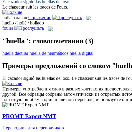
El cazador siguió las
huellas
del oso.
Le chasseur suit les
traces
de l'ours.
hollar
глагол
Спряжение
huello / hollé / hollado
fouler
"huella": словосочетания
(3)
huella dactilar
huella de neumáticos
huella digital
Примеры предложений со словом "huell
El cazador siguió las
huellas
del oso.
Le chasseur suit les
traces
de l'ou
Примеры употребления слов в разных контекстах предоставляют
другой. Все образцы собраны автоматически из открытых ист
или иную ошибку в оригинале или переводе, используйте опц
PROMT Expert NMT
Переводчик для переводчиков