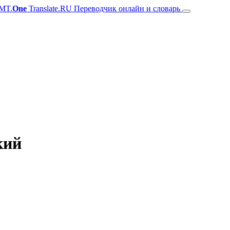
MT.
One
Translate.RU Переводчик онлайн и словарь
кий