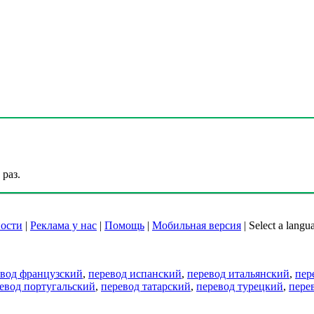
раз.
ости
|
Реклама у нас
|
Помощь
|
Мобильная версия
|
Select a langu
евод французский
,
перевод испанский
,
перевод итальянский
,
пер
евод португальский
,
перевод татарский
,
перевод турецкий
,
пере