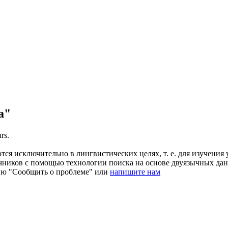
a"
rs.
ся исключительно в лингвистических целях, т. е. для изучения 
очников с помощью технологии поиска на основе двуязычных д
ию "Сообщить о проблеме" или
напишите нам