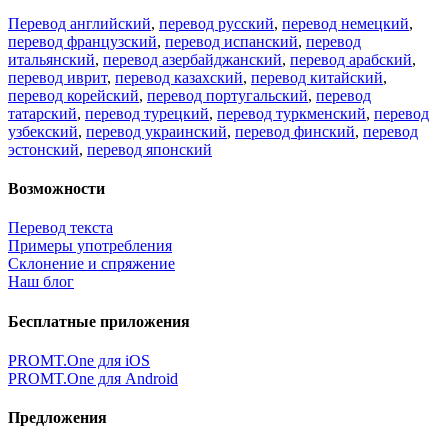
Перевод английский
,
перевод русский
,
перевод немецкий
,
перевод французский
,
перевод испанский
,
перевод
итальянский
,
перевод азербайджанский
,
перевод арабский
,
перевод иврит
,
перевод казахский
,
перевод китайский
,
перевод корейский
,
перевод португальский
,
перевод
татарский
,
перевод турецкий
,
перевод туркменский
,
перевод
узбекский
,
перевод украинский
,
перевод финский
,
перевод
эстонский
,
перевод японский
Возможности
Перевод текста
Примеры употребления
Склонение и спряжение
Наш блог
Бесплатные приложения
PROMT.One для iOS
PROMT.One для Android
Предложения