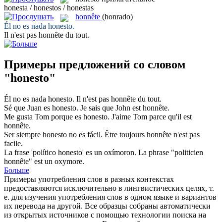
honesta / honestos / honestas
honnête
(honrado)
Él no es nada
honesto
.
Il n'est pas
honnête
du tout.
Примеры предложений со словом
"honesto"
Él no es nada
honesto
.
Il n'est pas
honnête
du tout.
Sé que Juan es
honesto
.
Je sais que John est
honnête
.
Me gusta Tom porque es
honesto
.
J'aime Tom parce qu'il est
honnête
.
Ser siempre
honesto
no es fácil.
Être toujours
honnête
n'est pas
facile.
La frase 'político
honesto
' es un oxímoron.
La phrase "politicien
honnête
" est un oxymore.
Больше
Примеры употребления слов в разных контекстах
предоставляются исключительно в лингвистических целях, т.
е. для изучения употребления слов в одном языке и вариантов
их перевода на другой. Все образцы собраны автоматически
из открытых источников с помощью технологии поиска на