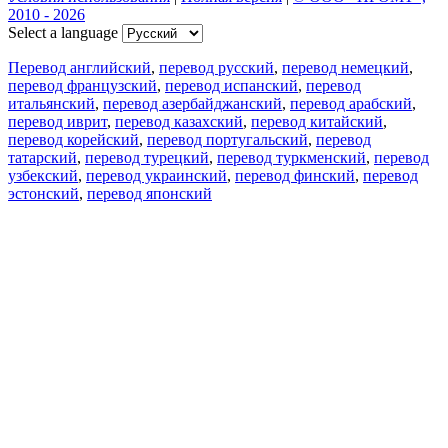
2010 - 2026
Select a language
Перевод английский
,
перевод русский
,
перевод немецкий
,
перевод французский
,
перевод испанский
,
перевод
итальянский
,
перевод азербайджанский
,
перевод арабский
,
перевод иврит
,
перевод казахский
,
перевод китайский
,
перевод корейский
,
перевод португальский
,
перевод
татарский
,
перевод турецкий
,
перевод туркменский
,
перевод
узбекский
,
перевод украинский
,
перевод финский
,
перевод
эстонский
,
перевод японский
Возможности
Перевод текста
Примеры употребления
Склонение и спряжение
Наш блог
Бесплатные приложения
PROMT.One для iOS
PROMT.One для Android