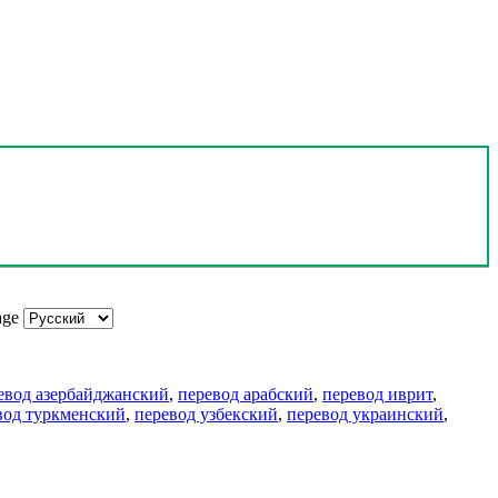
age
евод азербайджанский
,
перевод арабский
,
перевод иврит
,
вод туркменский
,
перевод узбекский
,
перевод украинский
,