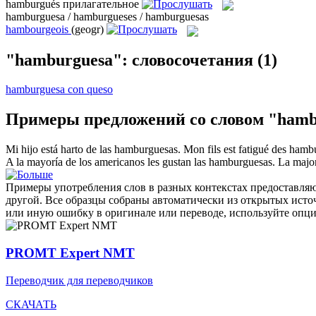
hamburgués
прилагательное
hamburguesa / hamburgueses / hamburguesas
hambourgeois
(geogr)
"hamburguesa": словосочетания
(1)
hamburguesa con queso
Примеры предложений со словом "hamb
Mi hijo está harto de las
hamburguesas
.
Mon fils est fatigué des
hambu
A la mayoría de los americanos les gustan las
hamburguesas
.
La major
Примеры употребления слов в разных контекстах предоставляют
другой. Все образцы собраны автоматически из открытых ист
или иную ошибку в оригинале или переводе, используйте опц
PROMT Expert NMT
Переводчик для переводчиков
СКАЧАТЬ