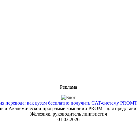
Реклама
 перевода: как вузам бесплатно получить CAT-систему PROMT T
енный Академической программе компании PROMT для представит
Железняк, руководитель лингвистич
01.03.2026