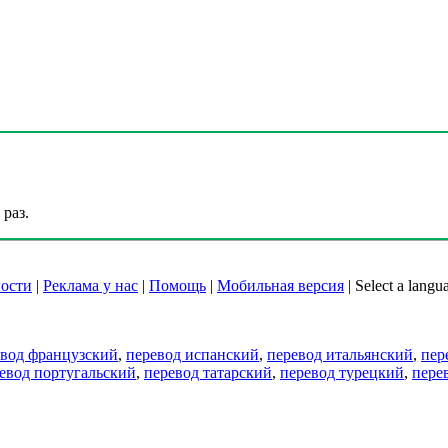
раз.
ости
|
Реклама у нас
|
Помощь
|
Мобильная версия
|
Select a langu
евод французский
,
перевод испанский
,
перевод итальянский
,
пер
евод португальский
,
перевод татарский
,
перевод турецкий
,
пере