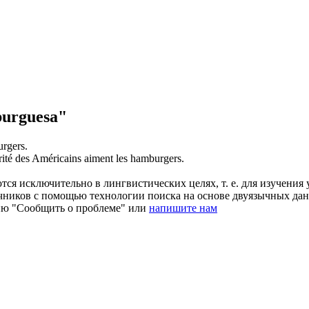
urguesa"
rgers
.
ité des Américains aiment les
hamburgers
.
ся исключительно в лингвистических целях, т. е. для изучения 
очников с помощью технологии поиска на основе двуязычных д
ию "Сообщить о проблеме" или
напишите нам