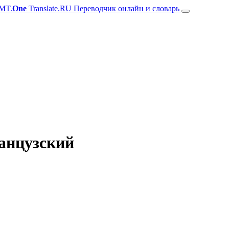
MT.
One
Translate.RU Переводчик онлайн и словарь
анцузский