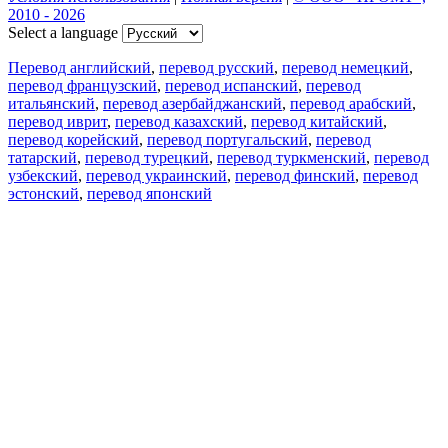
2010 - 2026
Select a language
Перевод английский
,
перевод русский
,
перевод немецкий
,
перевод французский
,
перевод испанский
,
перевод
итальянский
,
перевод азербайджанский
,
перевод арабский
,
перевод иврит
,
перевод казахский
,
перевод китайский
,
перевод корейский
,
перевод португальский
,
перевод
татарский
,
перевод турецкий
,
перевод туркменский
,
перевод
узбекский
,
перевод украинский
,
перевод финский
,
перевод
эстонский
,
перевод японский
Возможности
Перевод текста
Примеры употребления
Склонение и спряжение
Наш блог
Бесплатные приложения
PROMT.One для iOS
PROMT.One для Android