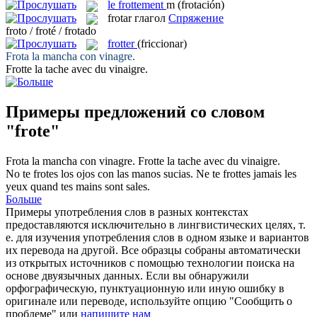
le
frottement
m
(frotación)
frotar
глагол
Спряжение
froto / froté / frotado
frotter
(friccionar)
Frota
la mancha con vinagre.
Frotte
la tache avec du vinaigre.
Примеры предложений со словом
"frote"
Frota
la mancha con vinagre.
Frotte
la tache avec du vinaigre.
No te
frotes
los ojos con las manos sucias.
Ne te
frottes
jamais les
yeux quand tes mains sont sales.
Больше
Примеры употребления слов в разных контекстах
предоставляются исключительно в лингвистических целях, т.
е. для изучения употребления слов в одном языке и вариантов
их перевода на другой. Все образцы собраны автоматически
из открытых источников с помощью технологии поиска на
основе двуязычных данных. Если вы обнаружили
орфографическую, пунктуационную или иную ошибку в
оригинале или переводе, используйте опцию "Сообщить о
проблеме" или
напишите нам