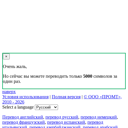
×
Очень жаль,
Но сейчас вы можете переводить только
5000
символов за
один раз.
наверх
Условия использования
|
Полная версия
|
© ООО «ПРОМТ»,
2010 - 2026
Select a language
Перевод английский
,
перевод русский
,
перевод немецкий
,
перевод французский
,
перевод испанский
,
перевод
итальянский
,
перевод азербайджанский
,
перевод арабский
,