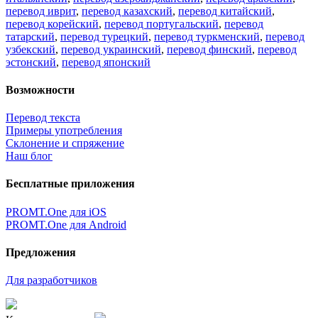
перевод иврит
,
перевод казахский
,
перевод китайский
,
перевод корейский
,
перевод португальский
,
перевод
татарский
,
перевод турецкий
,
перевод туркменский
,
перевод
узбекский
,
перевод украинский
,
перевод финский
,
перевод
эстонский
,
перевод японский
Возможности
Перевод текста
Примеры употребления
Склонение и спряжение
Наш блог
Бесплатные приложения
PROMT.One для iOS
PROMT.One для Android
Предложения
Для разработчиков