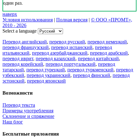
один раз.
наверх
Условия использования
|
Полная версия
|
© ООО «ПРОМТ»,
2010 - 2026
Select a language
Перевод английский
,
перевод русский
,
перевод немецкий
,
перевод французский
,
перевод испанский
,
перевод
итальянский
,
перевод азербайджанский
,
перевод арабский
,
перевод иврит
,
перевод казахский
,
перевод китайский
,
перевод корейский
,
перевод португальский
,
перевод
татарский
,
перевод турецкий
,
перевод туркменский
,
перевод
узбекский
,
перевод украинский
,
перевод финский
,
перевод
эстонский
,
перевод японский
Возможности
Перевод текста
Примеры употребления
Склонение и спряжение
Наш блог
Бесплатные приложения