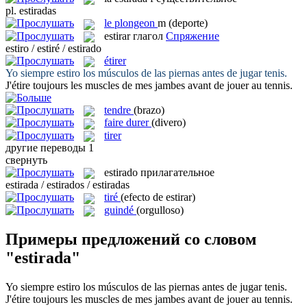
pl.
estiradas
le
plongeon
m
(deporte)
estirar
глагол
Спряжение
estiro / estiré / estirado
étirer
Yo siempre
estiro
los músculos de las piernas antes de jugar tenis.
J'
étire
toujours les muscles de mes jambes avant de jouer au tennis.
tendre
(brazo)
faire durer
(divero)
tirer
другие переводы
1
свернуть
estirado
прилагательное
estirada / estirados / estiradas
tiré
(efecto de estirar)
guindé
(orgulloso)
Примеры предложений со словом
"estirada"
Yo siempre
estiro
los músculos de las piernas antes de jugar tenis.
J'
étire
toujours les muscles de mes jambes avant de jouer au tennis.