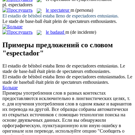
pl.
espectadores
le
spectateur
m
(persona)
El estadio de béisbol estaba lleno de
espectadores
entusiastas.
Le stade de base-ball était plein de
spectateurs
enthousiastes.
le
badaud
m
(de incidente)
Примеры предложений со словом
"espectador"
El estadio de béisbol estaba lleno de
espectadores
entusiastas.
Le
stade de base-ball était plein de
spectateurs
enthousiastes.
El estadio de béisbol estaba lleno de
espectadores
entusiasmados.
Le
stade de baseball était plein de
spectateurs
enthousiastes.
Больше
Примеры употребления слов в разных контекстах
предоставляются исключительно в лингвистических целях, т.
е. для изучения употребления слов в одном языке и вариантов
их перевода на другой. Все образцы собраны автоматически
из открытых источников с помощью технологии поиска на
основе двуязычных данных. Если вы обнаружили
орфографическую, пунктуационную или иную ошибку в
оригинале или переводе, используйте опцию "Сообщить о