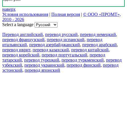
наверх
Условия использования
|
Полная версия
|
© ООО «ПРОМТ»,
2010 - 2026
Select a language
Перевод английский
,
перевод русский
,
перевод немецкий
,
перевод французский
,
перевод испанский
,
перевод
итальянский
,
перевод азербайджанский
,
перевод арабский
,
перевод иврит
,
перевод казахский
,
перевод китайский
,
перевод корейский
,
перевод португальский
,
перевод
татарский
,
перевод турецкий
,
перевод туркменский
,
перевод
узбекский
,
перевод украинский
,
перевод финский
,
перевод
эстонский
,
перевод японский
Возможности
Перевод текста
Примеры употребления
Склонение и спряжение
Наш блог
Бесплатные приложения