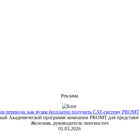
Реклама
 перевода: как вузам бесплатно получить CAT-систему PROMT T
енный Академической программе компании PROMT для представит
Железняк, руководитель лингвистич
01.03.2026