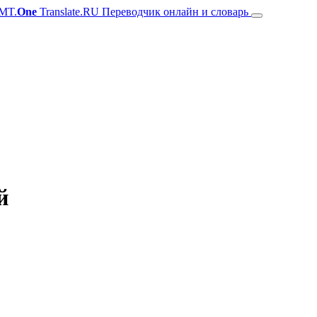
MT.
One
Translate.RU Переводчик онлайн и словарь
й