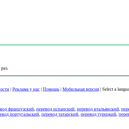
раз.
ости
|
Реклама у нас
|
Помощь
|
Мобильная версия
|
Select a langu
евод французский
,
перевод испанский
,
перевод итальянский
,
пер
евод португальский
,
перевод татарский
,
перевод турецкий
,
пере