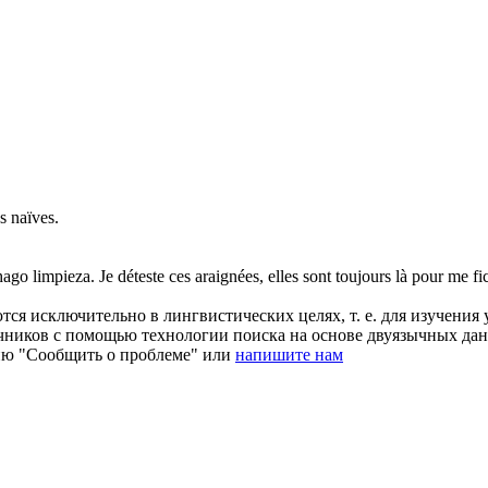
s naïves.
hago limpieza.
Je déteste
ces
araignées, elles sont toujours là pour me fic
ся исключительно в лингвистических целях, т. е. для изучения 
очников с помощью технологии поиска на основе двуязычных д
ию "Сообщить о проблеме" или
напишите нам