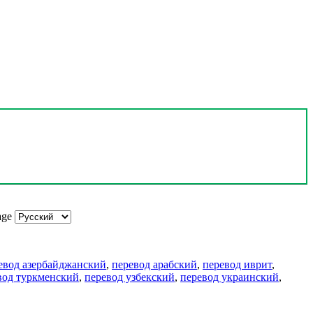
age
евод азербайджанский
,
перевод арабский
,
перевод иврит
,
вод туркменский
,
перевод узбекский
,
перевод украинский
,