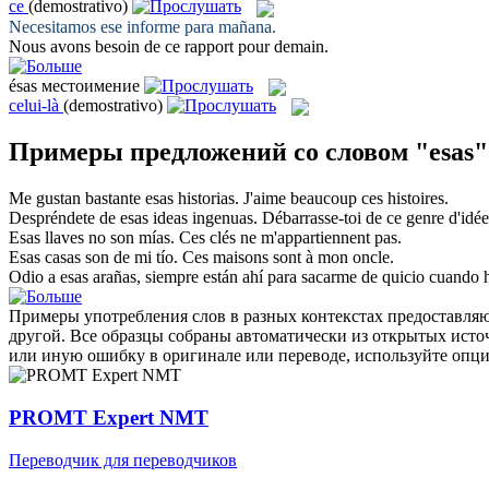
ce
(demostrativo)
Necesitamos
ese
informe para mañana.
Nous avons besoin de
ce
rapport pour demain.
ésas
местоимение
celui-là
(demostrativo)
Примеры предложений со словом "esas"
Me gustan bastante
esas
historias.
J'aime beaucoup
ces
histoires.
Despréndete de
esas
ideas ingenuas.
Débarrasse-toi de
ce
genre d'idée
Esas
llaves no son mías.
Ces
clés ne m'appartiennent pas.
Esas
casas son de mi tío.
Ces
maisons sont à mon oncle.
Odio a
esas
arañas, siempre están ahí para sacarme de quicio cuando 
Примеры употребления слов в разных контекстах предоставляют
другой. Все образцы собраны автоматически из открытых ист
или иную ошибку в оригинале или переводе, используйте опц
PROMT Expert NMT
Переводчик для переводчиков