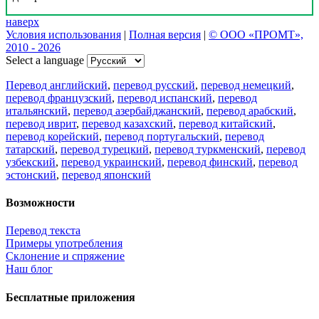
наверх
Условия использования
|
Полная версия
|
© ООО «ПРОМТ»,
2010 - 2026
Select a language
Перевод английский
,
перевод русский
,
перевод немецкий
,
перевод французский
,
перевод испанский
,
перевод
итальянский
,
перевод азербайджанский
,
перевод арабский
,
перевод иврит
,
перевод казахский
,
перевод китайский
,
перевод корейский
,
перевод португальский
,
перевод
татарский
,
перевод турецкий
,
перевод туркменский
,
перевод
узбекский
,
перевод украинский
,
перевод финский
,
перевод
эстонский
,
перевод японский
Возможности
Перевод текста
Примеры употребления
Склонение и спряжение
Наш блог
Бесплатные приложения