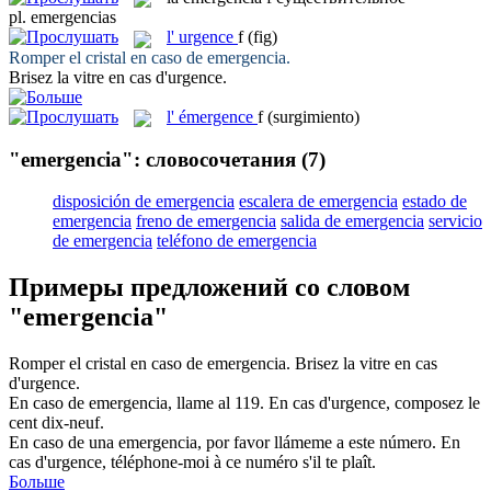
pl.
emergencias
l'
urgence
f
(fig)
Romper el cristal en caso de
emergencia
.
Brisez la vitre en cas d'
urgence
.
l'
émergence
f
(surgimiento)
"emergencia": словосочетания
(7)
disposición de emergencia
escalera de emergencia
estado de
emergencia
freno de emergencia
salida de emergencia
servicio
de emergencia
teléfono de emergencia
Примеры предложений со словом
"emergencia"
Romper el cristal en caso de
emergencia
.
Brisez la vitre en cas
d'
urgence
.
En caso de
emergencia
, llame al 119.
En cas d'
urgence
, composez le
cent dix-neuf.
En caso de una
emergencia
, por favor llámeme a este número.
En
cas d'
urgence
, téléphone-moi à ce numéro s'il te plaît.
Больше