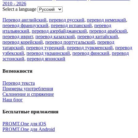
2010 - 2026
Select a language
Перевод английский
,
перевод русский
,
перевод немецкий
,
перевод французский
,
перевод испанский
,
перевод
итальянский
,
перевод азербайджанский
,
перевод арабский
,
перевод иврит
,
перевод казахский
,
перевод китайский
,
перевод корейский
,
перевод португальский
,
перевод
татарский
,
перевод турецкий
,
перевод туркменский
,
перевод
узбекский
,
перевод украинский
,
перевод финский
,
перевод
эстонский
,
перевод японский
Возможности
Перевод текста
Примеры употребления
Склонение и спряжение
Наш блог
Бесплатные приложения
PROMT.One для iOS
PROMT.One для Android