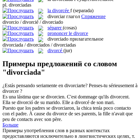
pl.
divorciadas
la
divorcée
f
(separada)
divorciar
глагол
Спряжение
divorcio / divorcié / divorciado
séparer
(cosas)
prononcer le divorce
divorciado
прилагательное
divorciada / divorciados / divorciadas
divorcé
(jur)
Примеры предложений со словом
"divorciada"
¿Estás pensando seriamente en
divorciarte
?
Penses-tu sérieusement à
divorcer
?
Es una lástima que
se divorcien
.
C'est dommage qu'ils
divorcent
.
Ella
se divorció
de su marido.
Elle a
divorcé
de son mari.
Puesto que los padres
se divorciaron
, la chica tenía poco contacto
con el padre.
À cause du
divorce
de ses parents, la fille n'avait que
peu de contacts avec son père.
Больше
Примеры употребления слов в разных контекстах
предоставляются исключительно в лингвистических целях, т.