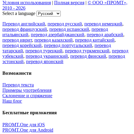
Условия использования
|
Полная версия
|
© ООО «ПРОМТ»,
2010 - 2026
Select a language
Перевод английский
,
перевод русский
,
перевод немецкий
,
перевод французский
,
перевод испанский
,
перевод
итальянский
,
перевод азербайджанский
,
перевод арабский
,
перевод иврит
,
перевод казахский
,
перевод китайский
,
перевод корейский
,
перевод португальский
,
перевод
татарский
,
перевод турецкий
,
перевод туркменский
,
перевод
узбекский
,
перевод украинский
,
перевод финский
,
перевод
эстонский
,
перевод японский
Возможности
Перевод текста
Примеры употребления
Склонение и спряжение
Наш блог
Бесплатные приложения
PROMT.One для iOS
PROMT.One для Android