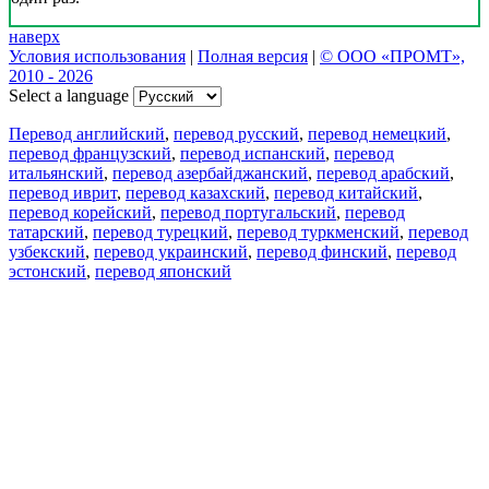
наверх
Условия использования
|
Полная версия
|
© ООО «ПРОМТ»,
2010 - 2026
Select a language
Перевод английский
,
перевод русский
,
перевод немецкий
,
перевод французский
,
перевод испанский
,
перевод
итальянский
,
перевод азербайджанский
,
перевод арабский
,
перевод иврит
,
перевод казахский
,
перевод китайский
,
перевод корейский
,
перевод португальский
,
перевод
татарский
,
перевод турецкий
,
перевод туркменский
,
перевод
узбекский
,
перевод украинский
,
перевод финский
,
перевод
эстонский
,
перевод японский
Возможности
Перевод текста
Примеры употребления
Склонение и спряжение
Наш блог
Бесплатные приложения