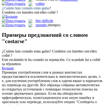
coûter
¿Cuánto han
costado
estas gafas?
Combien ces lunettes ont-elles
coûté
?
être difficile
prendre
(tiempo)
Примеры предложений со словом
"costarse"
¿Cuánto han
costado
estas gafas?
Combien ces lunettes ont-elles
coûté
?
Este escándalo le ha
costado
su reputación.
Ce scandale lui a
coûté
sa réputation.
Больше
Примеры употребления слов в разных контекстах
предоставляются исключительно в лингвистических целях, т.
е. для изучения употребления слов в одном языке и вариантов
их перевода на другой. Все образцы собраны автоматически
из открытых источников с помощью технологии поиска на
основе двуязычных данных. Если вы обнаружили
орфографическую, пунктуационную или иную ошибку в
оригинале или переводе, используйте опцию "Сообщить о