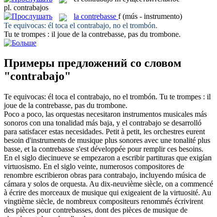
pl.
contrabajos
la
contrebasse
f
(mús - instrumento)
Te equivocas: él toca el
contrabajo
, no el trombón.
Tu te trompes : il joue de la
contrebasse
, pas du trombone.
Примеры предложений со словом
"contrabajo"
Te equivocas: él toca el
contrabajo
, no el trombón.
Tu te trompes : il
joue de la
contrebasse
, pas du trombone.
Poco a poco, las orquestas necesitaron instrumentos musicales más
sonoros con una tonalidad más baja, y el
contrabajo
se desarrolló
para satisfacer estas necesidades.
Petit à petit, les orchestres eurent
besoin d'instruments de musique plus sonores avec une tonalité plus
basse, et la
contrebasse
s'est développée pour remplir ces besoins.
En el siglo diecinueve se empezaron a escribir partituras que exigían
virtuosismo. En el siglo veinte, numerosos compositores de
renombre escribieron obras para
contrabajo
, incluyendo música de
cámara y solos de orquesta.
Au dix-neuvième siècle, on a commencé
à écrire des morceaux de musique qui exigeaient de la virtuosité. Au
vingtième siècle, de nombreux compositeurs renommés écrivirent
des pièces pour
contrebasses
, dont des pièces de musique de