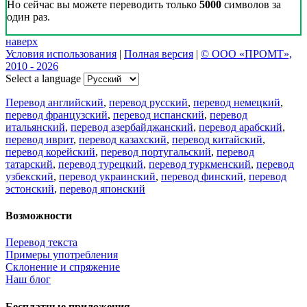
Но сейчас вы можете переводить только
5000
символов за
один раз.
наверх
Условия использования
|
Полная версия
|
© ООО «ПРОМТ»,
2010 - 2026
Select a language
Перевод английский
,
перевод русский
,
перевод немецкий
,
перевод французский
,
перевод испанский
,
перевод
итальянский
,
перевод азербайджанский
,
перевод арабский
,
перевод иврит
,
перевод казахский
,
перевод китайский
,
перевод корейский
,
перевод португальский
,
перевод
татарский
,
перевод турецкий
,
перевод туркменский
,
перевод
узбекский
,
перевод украинский
,
перевод финский
,
перевод
эстонский
,
перевод японский
Возможности
Перевод текста
Примеры употребления
Склонение и спряжение
Наш блог
Бесплатные приложения