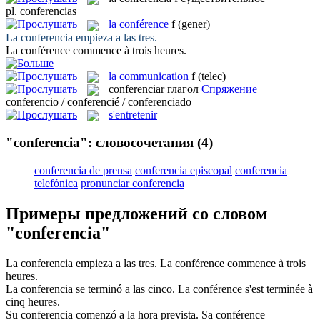
pl.
conferencias
la
conférence
f
(gener)
La
conferencia
empieza a las tres.
La
conférence
commence à trois heures.
la
communication
f
(telec)
conferenciar
глагол
Спряжение
conferencio / conferencié / conferenciado
s'entretenir
"conferencia": словосочетания
(4)
conferencia de prensa
conferencia episcopal
conferencia
telefónica
pronunciar conferencia
Примеры предложений со словом
"conferencia"
La
conferencia
empieza a las tres.
La
conférence
commence à trois
heures.
La
conferencia
se terminó a las cinco.
La
conférence
s'est terminée à
cinq heures.
Su
conferencia
comenzó a la hora prevista.
Sa
conférence