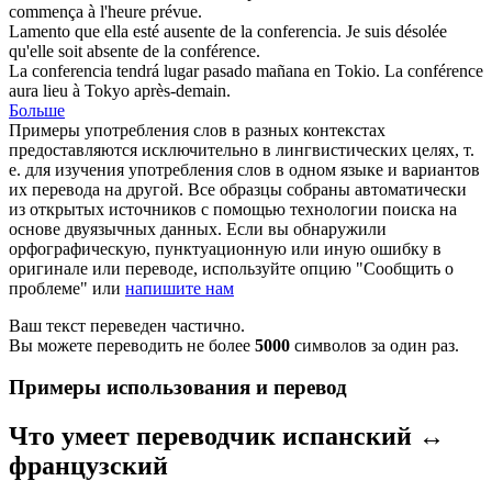
commença à l'heure prévue.
Lamento que ella esté ausente de la
conferencia
.
Je suis désolée
qu'elle soit absente de la
conférence
.
La
conferencia
tendrá lugar pasado mañana en Tokio.
La
conférence
aura lieu à Tokyo après-demain.
Больше
Примеры употребления слов в разных контекстах
предоставляются исключительно в лингвистических целях, т.
е. для изучения употребления слов в одном языке и вариантов
их перевода на другой. Все образцы собраны автоматически
из открытых источников с помощью технологии поиска на
основе двуязычных данных. Если вы обнаружили
орфографическую, пунктуационную или иную ошибку в
оригинале или переводе, используйте опцию "Сообщить о
проблеме" или
напишите нам
Ваш текст переведен частично.
Вы можете переводить не более
5000
символов за один раз.
Примеры использования и перевод
Что умеет переводчик испанский ↔
французский