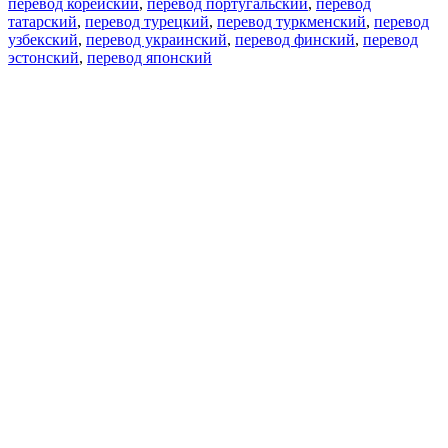
перевод корейский
,
перевод португальский
,
перевод
татарский
,
перевод турецкий
,
перевод туркменский
,
перевод
узбекский
,
перевод украинский
,
перевод финский
,
перевод
эстонский
,
перевод японский
Возможности
Перевод текста
Примеры употребления
Склонение и спряжение
Наш блог
Бесплатные приложения
PROMT.One для iOS
PROMT.One для Android
Предложения
Для разработчиков
Копировать текст
Копировать перевод