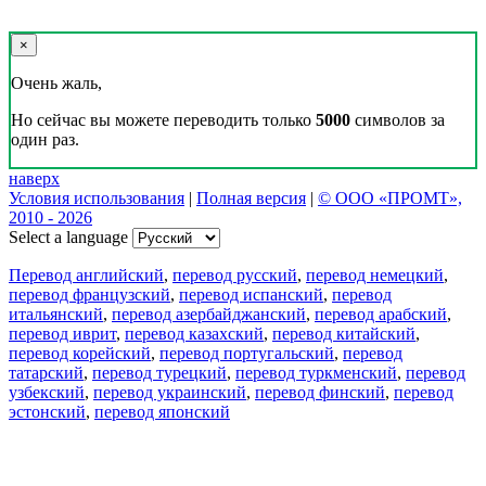
×
Очень жаль,
Но сейчас вы можете переводить только
5000
символов за
один раз.
наверх
Условия использования
|
Полная версия
|
© ООО «ПРОМТ»,
2010 - 2026
Select a language
Перевод английский
,
перевод русский
,
перевод немецкий
,
перевод французский
,
перевод испанский
,
перевод
итальянский
,
перевод азербайджанский
,
перевод арабский
,
перевод иврит
,
перевод казахский
,
перевод китайский
,
перевод корейский
,
перевод португальский
,
перевод
татарский
,
перевод турецкий
,
перевод туркменский
,
перевод
узбекский
,
перевод украинский
,
перевод финский
,
перевод
эстонский
,
перевод японский
Возможности