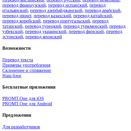
перевод французский
,
перевод испанский
,
перевод
итальянский
,
перевод азербайджанский
,
перевод арабский
,
перевод иврит
,
перевод казахский
,
перевод китайский
,
перевод корейский
,
перевод португальский
,
перевод
татарский
,
перевод турецкий
,
перевод туркменский
,
перевод
узбекский
,
перевод украинский
,
перевод финский
,
перевод
эстонский
,
перевод японский
Возможности
Перевод текста
Примеры употребления
Склонение и спряжение
Наш блог
Бесплатные приложения
PROMT.One для iOS
PROMT.One для Android
Предложения
Для разработчиков