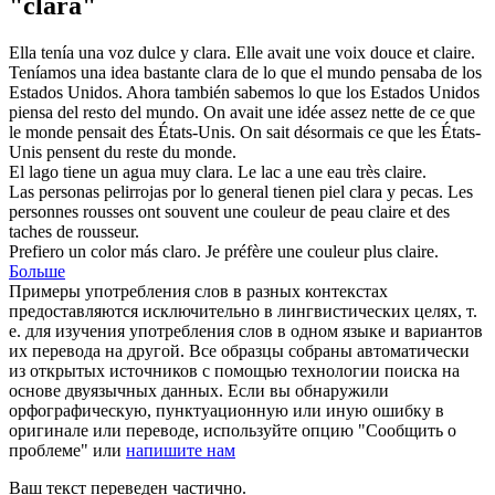
"clara"
Ella tenía una voz dulce y
clara
.
Elle avait une voix douce et
claire
.
Teníamos una idea bastante
clara
de lo que el mundo pensaba de los
Estados Unidos. Ahora también sabemos lo que los Estados Unidos
piensa del resto del mundo.
On avait une idée assez
nette
de ce que
le monde pensait des États-Unis. On sait désormais ce que les États-
Unis pensent du reste du monde.
El lago tiene un agua muy
clara
.
Le lac a une eau très
claire
.
Las personas pelirrojas por lo general tienen piel
clara
y pecas.
Les
personnes rousses ont souvent une couleur de peau
claire
et des
taches de rousseur.
Prefiero un color más
claro
.
Je préfère une couleur plus
claire
.
Больше
Примеры употребления слов в разных контекстах
предоставляются исключительно в лингвистических целях, т.
е. для изучения употребления слов в одном языке и вариантов
их перевода на другой. Все образцы собраны автоматически
из открытых источников с помощью технологии поиска на
основе двуязычных данных. Если вы обнаружили
орфографическую, пунктуационную или иную ошибку в
оригинале или переводе, используйте опцию "Сообщить о
проблеме" или
напишите нам
Ваш текст переведен частично.