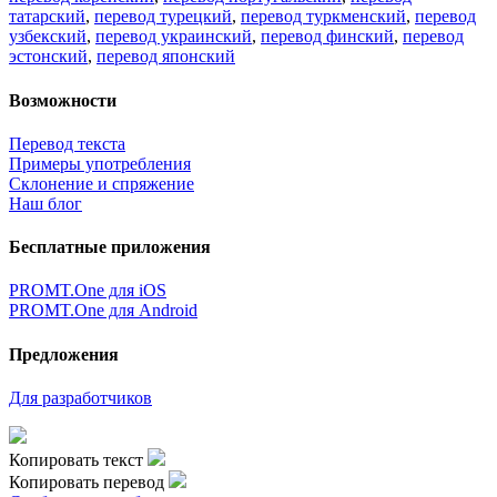
татарский
,
перевод турецкий
,
перевод туркменский
,
перевод
узбекский
,
перевод украинский
,
перевод финский
,
перевод
эстонский
,
перевод японский
Возможности
Перевод текста
Примеры употребления
Склонение и спряжение
Наш блог
Бесплатные приложения
PROMT.One для iOS
PROMT.One для Android
Предложения
Для разработчиков
Копировать текст
Копировать перевод