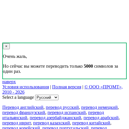
×
Очень жаль,
Но сейчас вы можете переводить только
5000
символов за
один раз.
наверх
Условия использования
|
Полная версия
|
© ООО «ПРОМТ»,
2010 - 2026
Select a language
Перевод английский
,
перевод русский
,
перевод немецкий
,
перевод французский
,
перевод испанский
,
перевод
итальянский
,
перевод азербайджанский
,
перевод арабский
,
перевод иврит
,
перевод казахский
,
перевод китайский
,
перевод корейский
,
перевод португальский
,
перевод