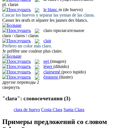
pl.
claras
le
blanc
m
(de huevo)
Cascar los huevos y separar las yemas de las
claras
.
Casser les œufs et séparer les jaunes des
blancs
.
claro
прилагательное
clara / claros / claras
clair
Prefiero un color más
claro
.
Je préfère une couleur plus
claire
.
net
(imagen)
léger
(diluido)
clairsemé
(poco tupido)
éminent
(ilustre)
другие переводы
2
свернуть
"clara": словосочетания
(3)
clara de huevo
Costa Clara
Santa Clara
Примеры предложений со словом